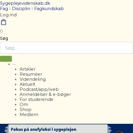
Sygeplejevidenskab.dk
Fag
I
Disciplin
I
Fagkundskab
Log ind
0
Søg
···
Artikler
Resuméer
Videndeling
Aktuelt
Podcast/app/web
Anmeldelser & e-bøger
For studerende
Om
Shop
Medlem