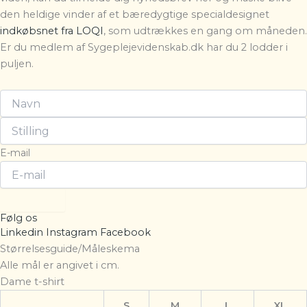
den heldige vinder af et bæredygtige specialdesignet
indkøbsnet fra LOQI
, som udtrækkes en gang om måneden.
Er du medlem af Sygeplejevidenskab.dk har du 2 lodder i
puljen.
E-mail
Tilmeld
Følg os
Linkedin
Instagram
Facebook
Størrelsesguide/Måleskema
Alle mål er angivet i cm.
Dame t-shirt
S
M
L
XL