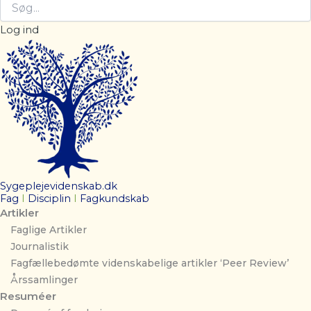
Log ind
Sygeplejevidenskab.dk
Fag
I
Disciplin
I
Fagkundskab
Artikler
Faglige Artikler
Journalistik
Fagfællebedømte videnskabelige artikler ‘Peer Review’
Årssamlinger
Resuméer