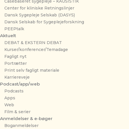
Casebaseret sygepleje – KAUSISTIK
Center for kliniske Retningslinjer
Dansk Sygepleje Selskab (DASYS)
Dansk Selskab for Sygeplejeforskning
PEEPtalk
Aktuelt
DEBAT & EKSTERN DEBAT
Kurser/konferencer/Temadage
Fagligt nyt
Portrætter
Print selv fagligt materiale
Karriereveje
Podcast/app/web
Podcasts
Apps
Web
Film & serier
Anmeldelser & e-bøger
Boganmeldelser