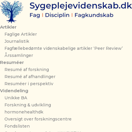
Gå
til
indholdet
Artikler
Faglige Artikler
Journalistik
Fagfællebedømte videnskabelige artikler ‘Peer Review’
Årssamlinger
Resuméer
Resumé af forskning
Resumé af afhandlinger
Resuméer i perspektiv
Videndeling
Unikke BA
Forskning & udvikling
hormonehealthdk
Oversigt over forskningscentre
Fondslisten