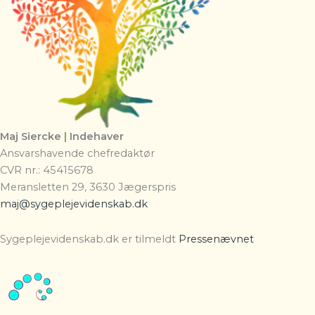
Maj Siercke
|
Indehaver
Ansvarshavende chefredaktør
CVR nr.: 45415678
Meransletten 29, 3630 Jægerspris
maj@sygeplejevidenskab.dk
Sygeplejevidenskab.dk er tilmeldt
Pressenævnet