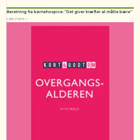
Beretning fra børnehospice: “Det giver kræfter at måtte bære”
Læs mere »