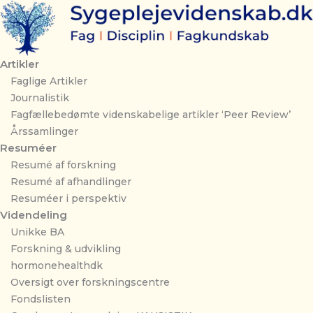
Gå
til
indholdet
Artikler
Faglige Artikler
Journalistik
Fagfællebedømte videnskabelige artikler ‘Peer Review’
Årssamlinger
Resuméer
Resumé af forskning
Resumé af afhandlinger
Resuméer i perspektiv
Videndeling
Unikke BA
Forskning & udvikling
hormonehealthdk
Oversigt over forskningscentre
Fondslisten