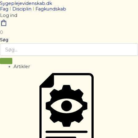
Sygeplejevidenskab.dk
Fag
I
Disciplin
I
Fagkundskab
Log ind
0
Søg
Artikler