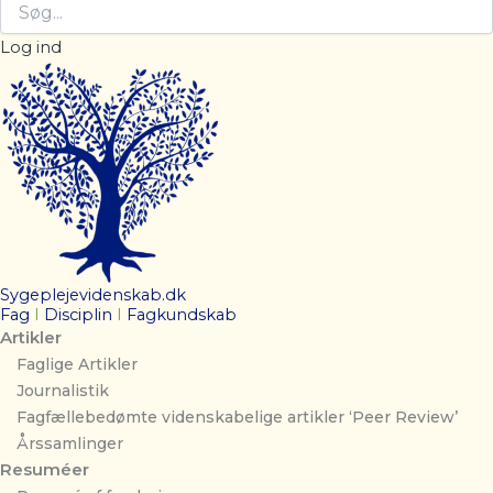
Log ind
Sygeplejevidenskab.dk
Fag
I
Disciplin
I
Fagkundskab
Artikler
Faglige Artikler
Journalistik
Fagfællebedømte videnskabelige artikler ‘Peer Review’
Årssamlinger
Resuméer