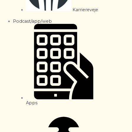
Karriereveje
Podcast/app/web
Apps