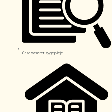
Casebaseret sygepleje