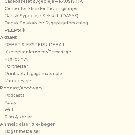
Casebaseret sygepleje – KAUSISTIK
Center for kliniske Retningslinjer
Dansk Sygepleje Selskab (DASYS)
Dansk Selskab for Sygeplejeforskning
PEEPtalk
Aktuelt
DEBAT & EKSTERN DEBAT
Kurser/konferencer/Temadage
Fagligt nyt
Portrætter
Print selv fagligt materiale
Karriereveje
Podcast/app/web
Podcasts
Apps
Web
Film & serier
Anmeldelser & e-bøger
Boganmeldelser