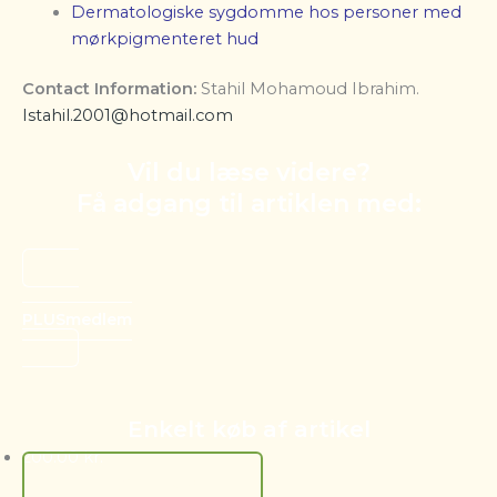
Dermatologiske sygdomme hos personer med
mørkpigmenteret hu
d
Contact Information
:
Stahil Mohamoud Ibrahim.
Istahil.2001@hotmail.com
Vil du læse videre?
Få adgang til artiklen med:
PLUSmedlem
Enkelt køb af artikel
200.00
kr.
Tilføj Til Kurv