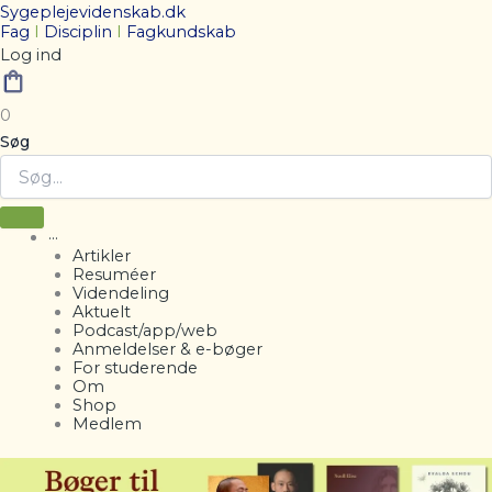
Sygeplejevidenskab.dk
Fag
I
Disciplin
I
Fagkundskab
Log ind
0
Søg
···
Artikler
Resuméer
Videndeling
Aktuelt
Podcast/app/web
Anmeldelser & e-bøger
For studerende
Om
Shop
Medlem