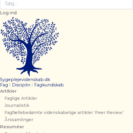
Log ind
Sygeplejevidenskab.dk
Fag
I
Disciplin
I
Fagkundskab
Artikler
Faglige Artikler
Journalistik
Fagfællebedømte videnskabelige artikler ‘Peer Review’
Årssamlinger
Resuméer