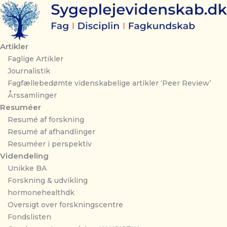
Gå
til
indholdet
Artikler
Faglige Artikler
Journalistik
Fagfællebedømte videnskabelige artikler ‘Peer Review’
Årssamlinger
Resuméer
Resumé af forskning
Resumé af afhandlinger
Resuméer i perspektiv
Videndeling
Unikke BA
Forskning & udvikling
hormonehealthdk
Oversigt over forskningscentre
Fondslisten