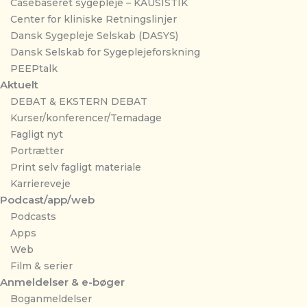
Casebaseret sygepleje – KAUSISTIK
Center for kliniske Retningslinjer
Dansk Sygepleje Selskab (DASYS)
Dansk Selskab for Sygeplejeforskning
PEEPtalk
Aktuelt
DEBAT & EKSTERN DEBAT
Kurser/konferencer/Temadage
Fagligt nyt
Portrætter
Print selv fagligt materiale
Karriereveje
Podcast/app/web
Podcasts
Apps
Web
Film & serier
Anmeldelser & e-bøger
Boganmeldelser