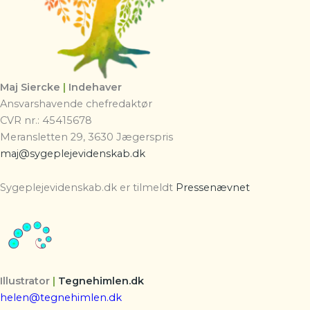
Maj Siercke
|
Indehaver
Ansvarshavende chefredaktør
CVR nr.: 45415678
Meransletten 29, 3630 Jægerspris
maj@sygeplejevidenskab.dk
Sygeplejevidenskab.dk er tilmeldt
Pressenævnet
Illustrator
|
Tegnehimlen.dk
helen@tegnehimlen.dk