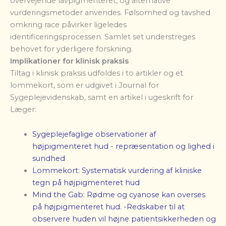
overvejende lavpigmenteret, og alternative
vurderingsmetoder anvendes. Følsomhed og tavshed
omkring race påvirker ligeledes
identificeringsprocessen. Samlet set understreges
behovet for yderligere forskning.
Implikationer for klinisk praksis
Tiltag i klinisk praksis udfoldes i to artikler og et
lommekort, som er udgivet i Journal for
Sygeplejevidenskab, samt en artikel i ugeskrift for
Læger:
Sygeplejefaglige observationer af
højpigmenteret hud - repræsentation og lighed i
sundhed
Lommekort: Systematisk vurdering af kliniske
tegn på højpigmenteret h
ud
Mind the Gab: Rødme og cyanose kan overses
på højpigmenteret hud. -Redskaber til at
observere huden vil højne patientsikkerheden og