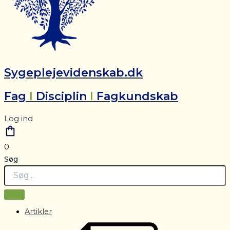
Sygeplejevidenskab.dk
Fag
I
Disciplin
I
Fagkundskab
Log ind
0
Søg
Artikler