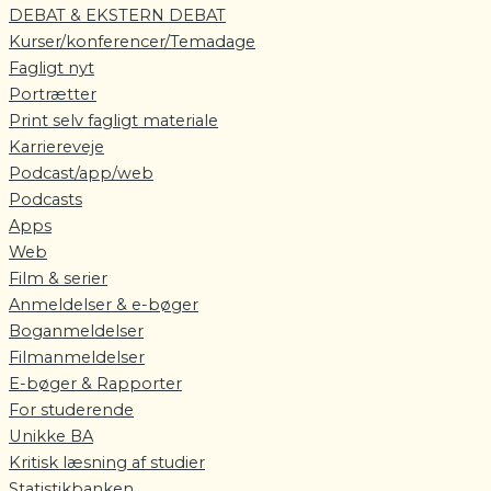
DEBAT & EKSTERN DEBAT
Kurser/konferencer/Temadage
Fagligt nyt
Portrætter
Print selv fagligt materiale
Karriereveje
Podcast/app/web
Podcasts
Apps
Web
Film & serier
Anmeldelser & e-bøger
Boganmeldelser
Filmanmeldelser
E-bøger & Rapporter
For studerende
Unikke BA
Kritisk læsning af studier
Statistikbanken