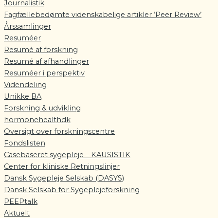
Journalistik
Fagfællebedømte videnskabelige artikler ‘Peer Review’
Årssamlinger
Resuméer
Resumé af forskning
Resumé af afhandlinger
Resuméer i perspektiv
Videndeling
Unikke BA
Forskning & udvikling
hormonehealthdk
Oversigt over forskningscentre
Fondslisten
Casebaseret sygepleje – KAUSISTIK
Center for kliniske Retningslinjer
Dansk Sygepleje Selskab (DASYS)
Dansk Selskab for Sygeplejeforskning
PEEPtalk
Aktuelt