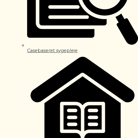
Casebaseret sygepleje