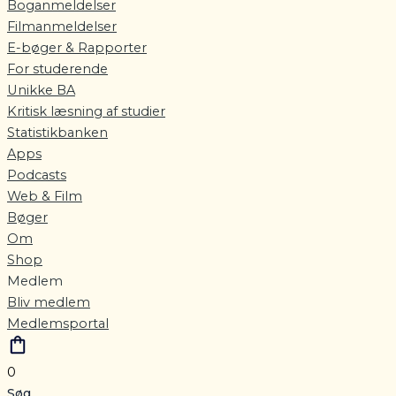
Boganmeldelser
Filmanmeldelser
E-bøger & Rapporter
For studerende
Unikke BA
Kritisk læsning af studier
Statistikbanken
Apps
Podcasts
Web & Film
Bøger
Om
Shop
Medlem
Bliv medlem
Medlemsportal
0
Søg