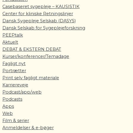
Casebaseret sygepleje – KAUSISTIK
Center for kliniske Retningslinjer
Dansk Sygepleje Selskab (DASYS)
Dansk Selskab for Sygeplejeforskning
PEEPtalk
Aktuelt
DEBAT & EKSTERN DEBAT
Kurser/konferencer/Temadage
Fagligt nyt
Portrætter
Print selv fagligt materiale
Karriereveje
Podcast/app/web
Podcasts
Apps
Web
Film & serier
Anmeldelser & e-bøger