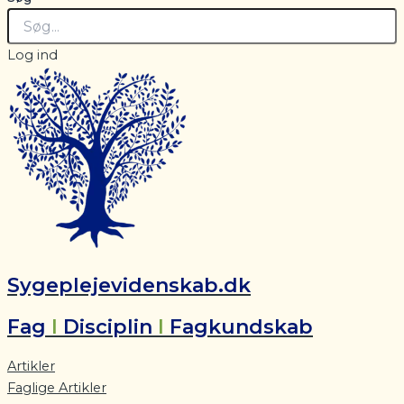
Log ind
Sygeplejevidenskab.dk
Fag
I
Disciplin
I
Fagkundskab
Artikler
Faglige Artikler