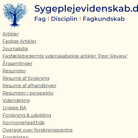
Gå
til
indholdet
Artikler
Faglige Artikler
Journalistik
Fagfællebedømte videnskabelige artikler ‘Peer Review’
Årssamlinger
Resuméer
Resumé af forskning
Resumé af afhandlinger
Resuméer i perspektiv
Videndeling
Unikke BA
Forskning & udvikling
hormonehealthdk
Oversigt over forskningscentre
Fondslisten