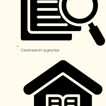
Casebaseret sygepleje