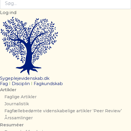
Log ind
Sygeplejevidenskab.dk
Fag
I
Disciplin
I
Fagkundskab
Artikler
Faglige Artikler
Journalistik
Fagfællebedømte videnskabelige artikler ‘Peer Review’
Årssamlinger
Resuméer