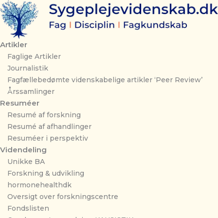
Gå
til
indholdet
Artikler
Faglige Artikler
Journalistik
Fagfællebedømte videnskabelige artikler ‘Peer Review’
Årssamlinger
Resuméer
Resumé af forskning
Resumé af afhandlinger
Resuméer i perspektiv
Videndeling
Unikke BA
Forskning & udvikling
hormonehealthdk
Oversigt over forskningscentre
Fondslisten