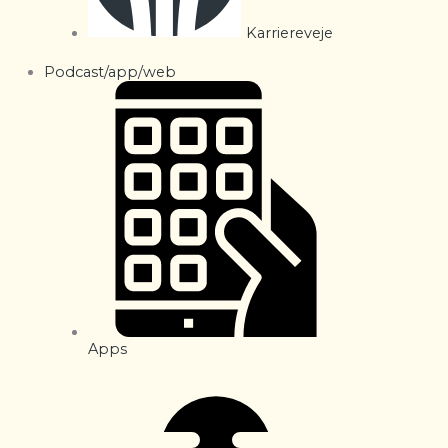
Karriereveje
Podcast/app/web
Apps