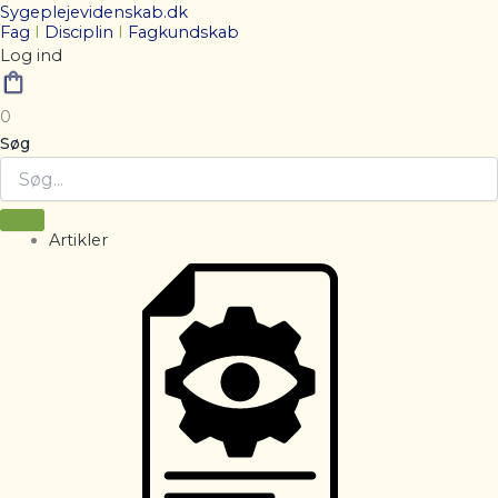
Sygeplejevidenskab.dk
Fag
I
Disciplin
I
Fagkundskab
Log ind
0
Søg
Artikler