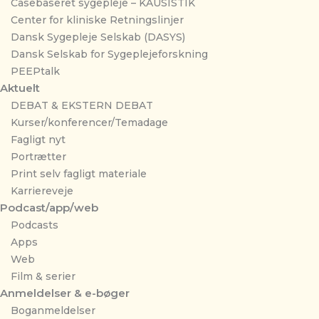
Casebaseret sygepleje – KAUSISTIK
Center for kliniske Retningslinjer
Dansk Sygepleje Selskab (DASYS)
Dansk Selskab for Sygeplejeforskning
PEEPtalk
Aktuelt
DEBAT & EKSTERN DEBAT
Kurser/konferencer/Temadage
Fagligt nyt
Portrætter
Print selv fagligt materiale
Karriereveje
Podcast/app/web
Podcasts
Apps
Web
Film & serier
Anmeldelser & e-bøger
Boganmeldelser