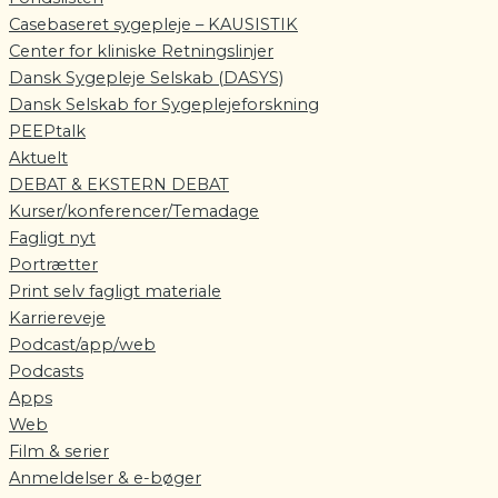
Casebaseret sygepleje – KAUSISTIK
Center for kliniske Retningslinjer
Dansk Sygepleje Selskab (DASYS)
Dansk Selskab for Sygeplejeforskning
PEEPtalk
Aktuelt
DEBAT & EKSTERN DEBAT
Kurser/konferencer/Temadage
Fagligt nyt
Portrætter
Print selv fagligt materiale
Karriereveje
Podcast/app/web
Podcasts
Apps
Web
Film & serier
Anmeldelser & e-bøger