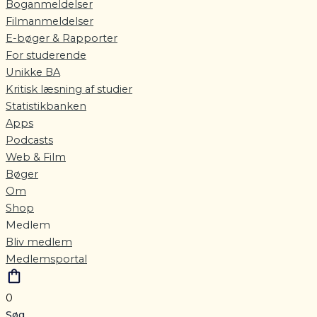
Boganmeldelser
Filmanmeldelser
E-bøger & Rapporter
For studerende
Unikke BA
Kritisk læsning af studier
Statistikbanken
Apps
Podcasts
Web & Film
Bøger
Om
Shop
Medlem
Bliv medlem
Medlemsportal
0
Søg