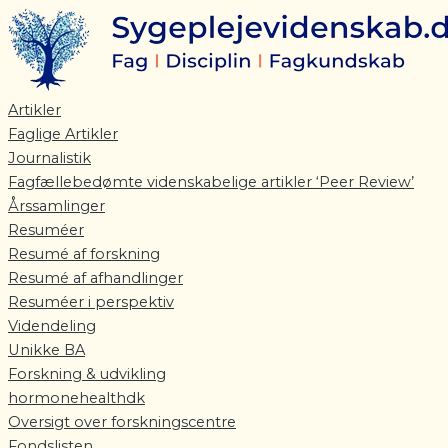
Gå
til
indholdet
Artikler
Faglige Artikler
Journalistik
Fagfællebedømte videnskabelige artikler ‘Peer Review’
Årssamlinger
Resuméer
Resumé af forskning
Resumé af afhandlinger
Resuméer i perspektiv
Videndeling
Unikke BA
Forskning & udvikling
hormonehealthdk
Oversigt over forskningscentre
Fondslisten