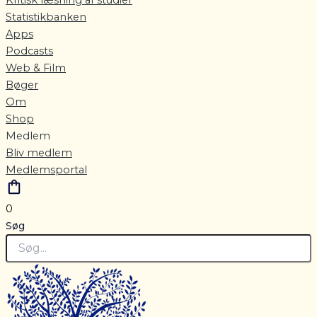
Statistikbanken
Apps
Podcasts
Web & Film
Bøger
Om
Shop
Medlem
Bliv medlem
Medlemsportal
0
Søg