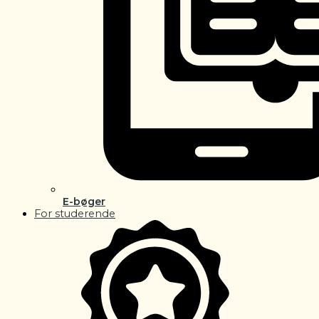
E-bøger
For studerende