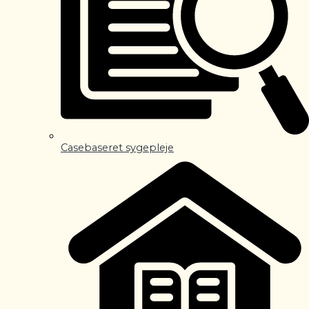
Casebaseret sygepleje