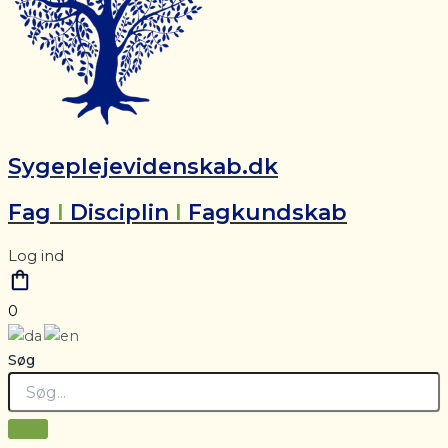
Sygeplejevidenskab.dk
Fag
I
Disciplin
I
Fagkundskab
Log ind
0
Søg