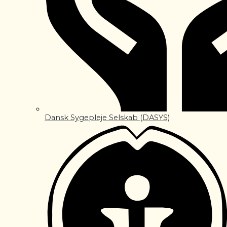
Dansk Sygepleje Selskab (DASYS)