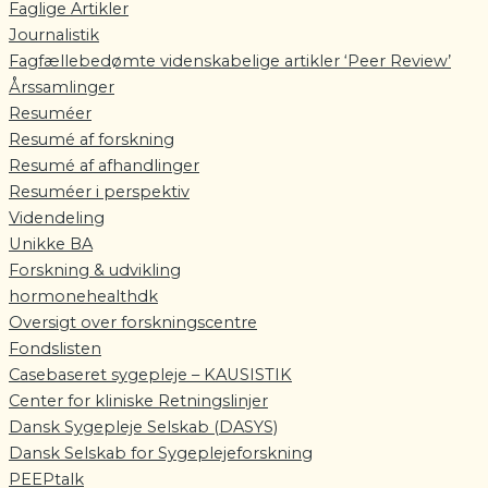
Faglige Artikler
Journalistik
Fagfællebedømte videnskabelige artikler ‘Peer Review’
Årssamlinger
Resuméer
Resumé af forskning
Resumé af afhandlinger
Resuméer i perspektiv
Videndeling
Unikke BA
Forskning & udvikling
hormonehealthdk
Oversigt over forskningscentre
Fondslisten
Casebaseret sygepleje – KAUSISTIK
Center for kliniske Retningslinjer
Dansk Sygepleje Selskab (DASYS)
Dansk Selskab for Sygeplejeforskning
PEEPtalk