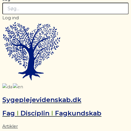
Log ind
Sygeplejevidenskab.dk
Fag
I
Disciplin
I
Fagkundskab
Artikler