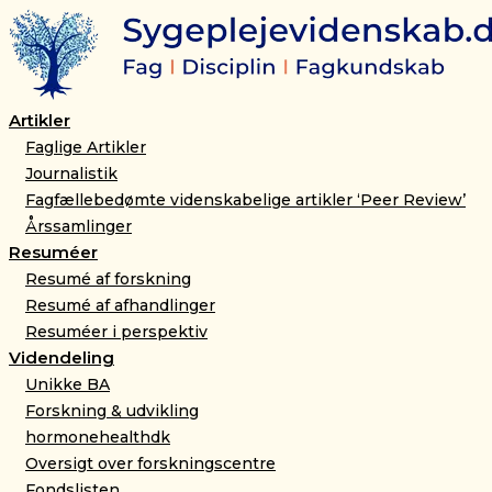
Gå
til
indholdet
Artikler
Faglige Artikler
Journalistik
Fagfællebedømte videnskabelige artikler ‘Peer Review’
Årssamlinger
Resuméer
Resumé af forskning
Resumé af afhandlinger
Resuméer i perspektiv
Videndeling
Unikke BA
Forskning & udvikling
hormonehealthdk
Oversigt over forskningscentre
Fondslisten