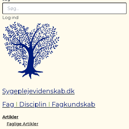
Log ind
Sygeplejevidenskab.dk
Fag
I
Disciplin
I
Fagkundskab
Artikler
Faglige Artikler