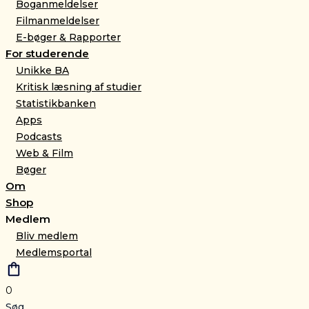
Boganmeldelser
Filmanmeldelser
E-bøger & Rapporter
For studerende
Unikke BA
Kritisk læsning af studier
Statistikbanken
Apps
Podcasts
Web & Film
Bøger
Om
Shop
Medlem
Bliv medlem
Medlemsportal
0
Søg