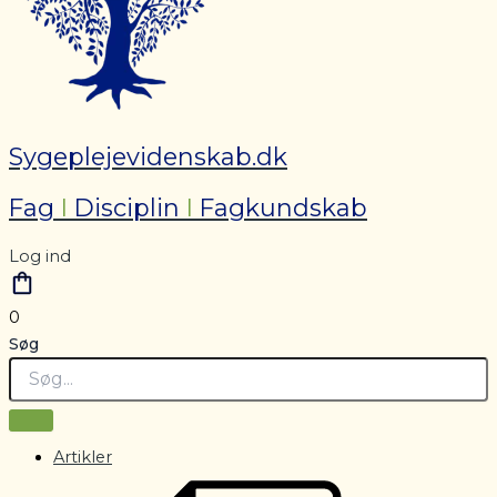
Sygeplejevidenskab.dk
Fag
I
Disciplin
I
Fagkundskab
Log ind
0
Søg
Artikler