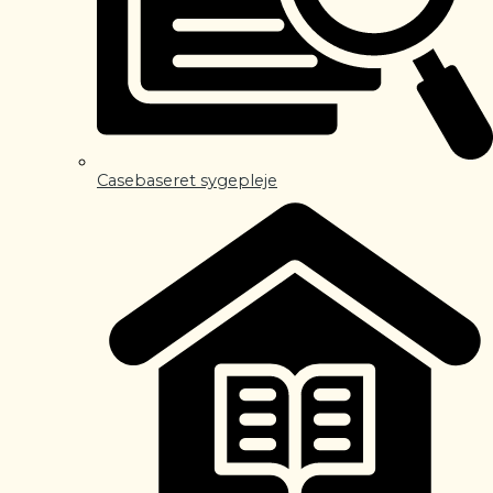
Casebaseret sygepleje