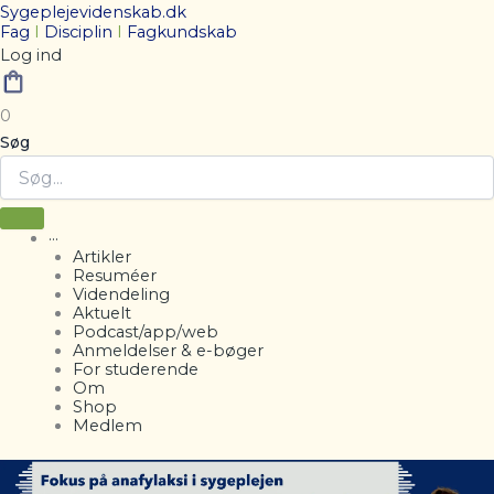
Sygeplejevidenskab.dk
Fag
I
Disciplin
I
Fagkundskab
Log ind
0
Søg
···
Artikler
Resuméer
Videndeling
Aktuelt
Podcast/app/web
Anmeldelser & e-bøger
For studerende
Om
Shop
Medlem