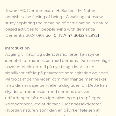
Toubøl AG, Clemmensen TH, Busted LM. Nature
nourishes the feeling of being – A walking interview
study exploring the meaning of participation in nature-
based activities for people living with dementia.
Dementia. 2024;0(0).
doi:10.1177/14713012241297211
Introduktion
Adgang til natur og udendørsfaciliteter kan styrke
identitet for mennesker med demens.
Demensvenlige
haver er et eksempel på nye tiltag, der viser en
signifikant effekt på parametre som agitation og apati.
På trods af denne viden kommer mange mennesker
med demens sjældent eller aldrig udenfor.
Dette kan
skyldes at mennesker med demens oplever
udfordringer, såsom stigmatisering og tro på egne
kompetencer, ved at deltage i udendørsaktiviteter.
Hvordan naturen ‘som den er’ påvirker følelsen af