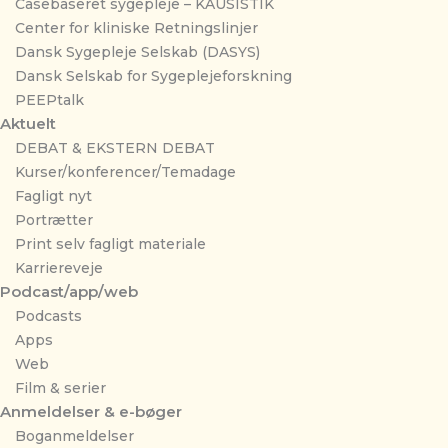
Casebaseret sygepleje – KAUSISTIK
Center for kliniske Retningslinjer
Dansk Sygepleje Selskab (DASYS)
Dansk Selskab for Sygeplejeforskning
PEEPtalk
Aktuelt
DEBAT & EKSTERN DEBAT
Kurser/konferencer/Temadage
Fagligt nyt
Portrætter
Print selv fagligt materiale
Karriereveje
Podcast/app/web
Podcasts
Apps
Web
Film & serier
Anmeldelser & e-bøger
Boganmeldelser