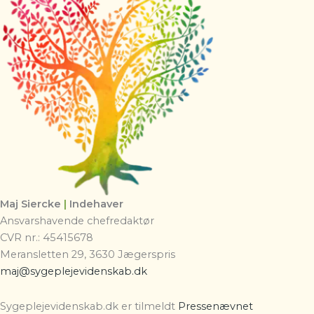
Maj Siercke
|
Indehaver
Ansvarshavende chefredaktør
CVR nr.: 45415678
Meransletten 29, 3630 Jægerspris
maj@sygeplejevidenskab.dk
Sygeplejevidenskab.dk er tilmeldt
Pressenævnet