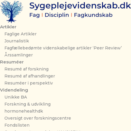
Gå
til
indholdet
Artikler
Faglige Artikler
Journalistik
Fagfællebedømte videnskabelige artikler ‘Peer Review’
Årssamlinger
Resuméer
Resumé af forskning
Resumé af afhandlinger
Resuméer i perspektiv
Videndeling
Unikke BA
Forskning & udvikling
hormonehealthdk
Oversigt over forskningscentre
Fondslisten