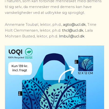
i naturen, som kan forbinde mennesket med demens
til sig selv, da mennesker med demens kan have
vanskeligheder ved at udtrykke sig sprogligt.
Annemarie Toubøl, lektor, ph.d.,
agto@ucl.dk
, Trine
Holt Clemmensen, lektor, ph.d.
thcl@ucl.dk
,
Laila
Mohrsen Busted, lektor, ph.d.
lmbu1@ucl.dk