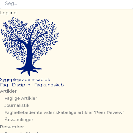
Log ind
Sygeplejevidenskab.dk
Fag
I
Disciplin
I
Fagkundskab
Artikler
Faglige Artikler
Journalistik
Fagfællebedømte videnskabelige artikler ‘Peer Review’
Årssamlinger
Resuméer