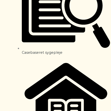
Casebaseret sygepleje