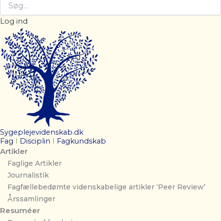
Log ind
Sygeplejevidenskab.dk
Fag
I
Disciplin
I
Fagkundskab
Artikler
Faglige Artikler
Journalistik
Fagfællebedømte videnskabelige artikler ‘Peer Review’
Årssamlinger
Resuméer