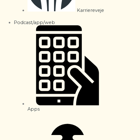
Karriereveje
Podcast/app/web
Apps