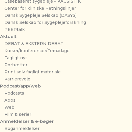
Casebaseret sygepleje – KAUSISTIK
Center for kliniske Retningslinjer
Dansk Sygepleje Selskab (DASYS)
Dansk Selskab for Sygeplejeforskning
PEEPtalk
Aktuelt
DEBAT & EKSTERN DEBAT
Kurser/konferencer/Temadage
Fagligt nyt
Portrætter
Print selv fagligt materiale
Karriereveje
Podcast/app/web
Podcasts
Apps
Web
Film & serier
Anmeldelser & e-bøger
Boganmeldelser