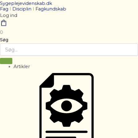
Sygeplejevidenskab.dk
Fag
I
Disciplin
I
Fagkundskab
Log ind
0
Søg
Artikler