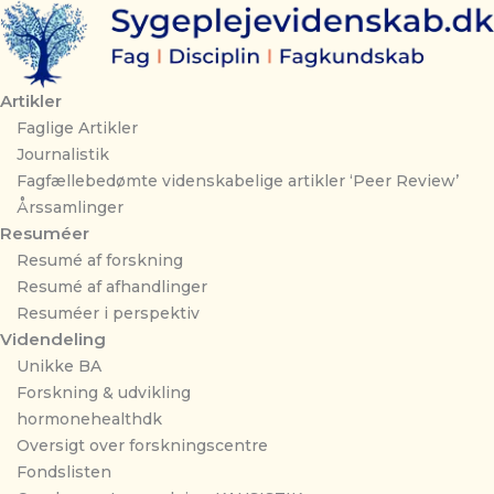
Gå
til
indholdet
Artikler
Faglige Artikler
Journalistik
Fagfællebedømte videnskabelige artikler ‘Peer Review’
Årssamlinger
Resuméer
Resumé af forskning
Resumé af afhandlinger
Resuméer i perspektiv
Videndeling
Unikke BA
Forskning & udvikling
hormonehealthdk
Oversigt over forskningscentre
Fondslisten