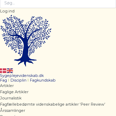
Log ind
Sygeplejevidenskab.dk
Fag
I
Disciplin
I
Fagkundskab
Artikler
Faglige Artikler
Journalistik
Fagfællebedømte videnskabelige artikler ‘Peer Review’
Årssamlinger