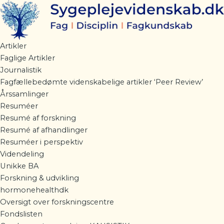
Gå
til
indholdet
Artikler
Faglige Artikler
Journalistik
Fagfællebedømte videnskabelige artikler ‘Peer Review’
Årssamlinger
Resuméer
Resumé af forskning
Resumé af afhandlinger
Resuméer i perspektiv
Videndeling
Unikke BA
Forskning & udvikling
hormonehealthdk
Oversigt over forskningscentre
Fondslisten