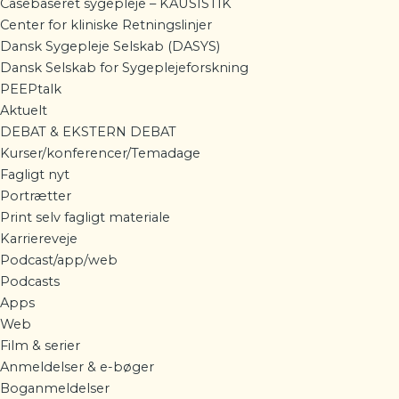
Casebaseret sygepleje – KAUSISTIK
Center for kliniske Retningslinjer
Dansk Sygepleje Selskab (DASYS)
Dansk Selskab for Sygeplejeforskning
PEEPtalk
Aktuelt
DEBAT & EKSTERN DEBAT
Kurser/konferencer/Temadage
Fagligt nyt
Portrætter
Print selv fagligt materiale
Karriereveje
Podcast/app/web
Podcasts
Apps
Web
Film & serier
Anmeldelser & e-bøger
Boganmeldelser