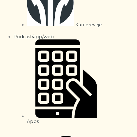
Karriereveje
Podcast/app/web
Apps