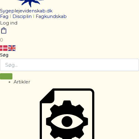
Sygeplejevidenskab.dk
Fag
I
Disciplin
I
Fagkundskab
Log ind
0
Søg
Artikler