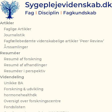
Gå
til
indholdet
Artikler
Faglige Artikler
Journalistik
Fagfællebedømte videnskabelige artikler ‘Peer Review’
Årssamlinger
Resuméer
Resumé af forskning
Resumé af afhandlinger
Resuméer i perspektiv
Videndeling
Unikke BA
Forskning & udvikling
hormonehealthdk
Oversigt over forskningscentre
Fondslisten