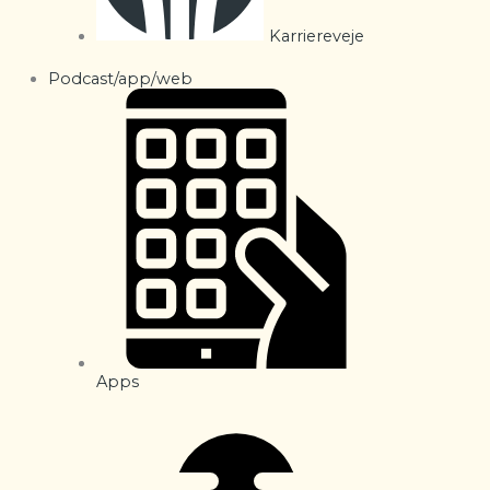
Karriereveje
Podcast/app/web
Apps