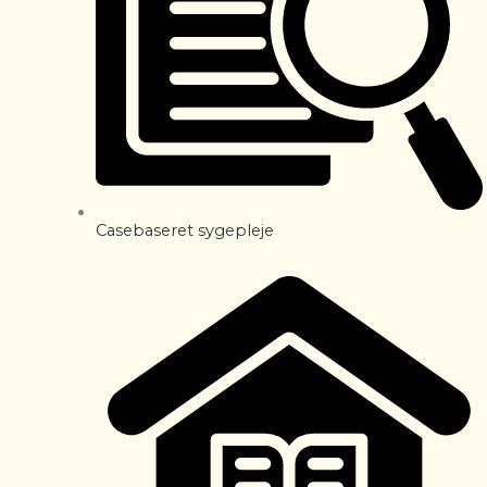
Casebaseret sygepleje