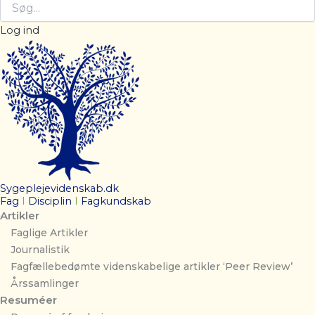
Log ind
Sygeplejevidenskab.dk
Fag
I
Disciplin
I
Fagkundskab
Artikler
Faglige Artikler
Journalistik
Fagfællebedømte videnskabelige artikler ‘Peer Review’
Årssamlinger
Resuméer