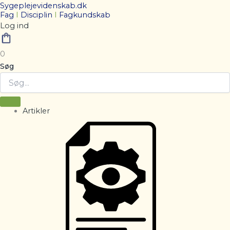
Sygeplejevidenskab.dk
Fag
I
Disciplin
I
Fagkundskab
Log ind
0
Søg
Artikler