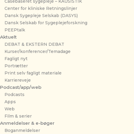
Casebaseret sygepleje – KAUSISTIK
Center for kliniske Retningslinjer
Dansk Sygepleje Selskab (DASYS)
Dansk Selskab for Sygeplejeforskning
PEEPtalk
Aktuelt
DEBAT & EKSTERN DEBAT
Kurser/konferencer/Temadage
Fagligt nyt
Portrætter
Print selv fagligt materiale
Karriereveje
Podcast/app/web
Podcasts
Apps
Web
Film & serier
Anmeldelser & e-bøger
Boganmeldelser