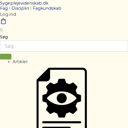
Sygeplejevidenskab.dk
Fag
I
Disciplin
I
Fagkundskab
Log ind
0
Søg
Artikler