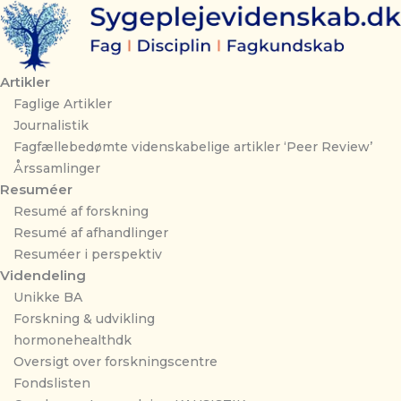
Gå
til
indholdet
Artikler
Faglige Artikler
Journalistik
Fagfællebedømte videnskabelige artikler ‘Peer Review’
Årssamlinger
Resuméer
Resumé af forskning
Resumé af afhandlinger
Resuméer i perspektiv
Videndeling
Unikke BA
Forskning & udvikling
hormonehealthdk
Oversigt over forskningscentre
Fondslisten