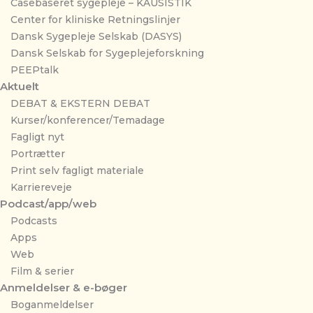
Casebaseret sygepleje – KAUSISTIK
Center for kliniske Retningslinjer
Dansk Sygepleje Selskab (DASYS)
Dansk Selskab for Sygeplejeforskning
PEEPtalk
Aktuelt
DEBAT & EKSTERN DEBAT
Kurser/konferencer/Temadage
Fagligt nyt
Portrætter
Print selv fagligt materiale
Karriereveje
Podcast/app/web
Podcasts
Apps
Web
Film & serier
Anmeldelser & e-bøger
Boganmeldelser