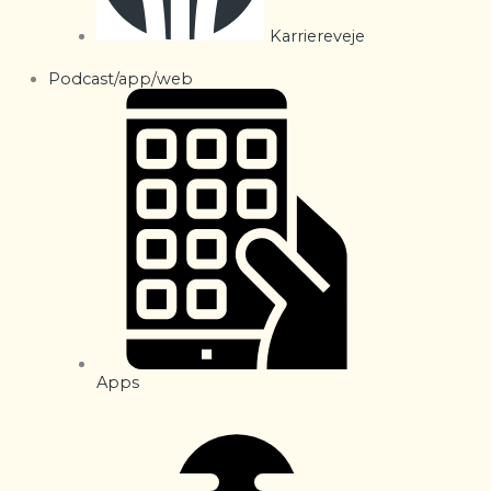
Karriereveje
Podcast/app/web
Apps