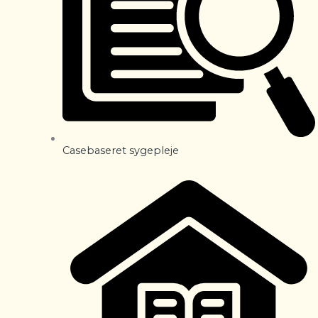
Casebaseret sygepleje