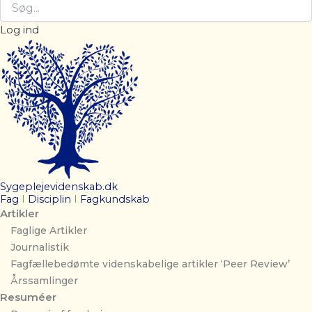
Log ind
Sygeplejevidenskab.dk
Fag
I
Disciplin
I
Fagkundskab
Artikler
Faglige Artikler
Journalistik
Fagfællebedømte videnskabelige artikler ‘Peer Review’
Årssamlinger
Resuméer