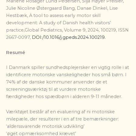
Marlene Rosager Lund Pedersen, Silja Høyer Preisler,
Julie Nicoline Østergaard Bang, Danae Dinkel, Lise
Hestbæk, A tool to assess early motor skill
development: A study of Danish health visitors’
practice,Global Pediatrics, Volume 9, 2024, 100219, ISSN
2667-0097,
DOI:/10.1016/j.gpeds.2024.100219.
Resumé
I Danmark spiller sundhedsplejersker en vigtig rolle i at
identificere motoriske vanskeligheder hos små børn. I
74% af de danske kommuner anvender de et
screeningsværktøj til at vurdere motoriske
færdigheder hos spædbørn i alderen 9-11 måneder.
Værktøjet består af en evaluering af ni motoriske
milepæle, der resulterer i en af tre bemærkninger:
‘alderssvarende motorisk udvikling’
‘øget opmærksomhed krævet’