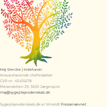
Maj Siercke
|
Indehaver
Ansvarshavende chefredaktør
CVR nr.: 45415678
Meransletten 29, 3630 Jægerspris
maj@sygeplejevidenskab.dk
Sygeplejevidenskab.dk er tilmeldt
Pressenævnet