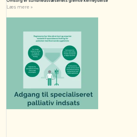
Omsorg er sundhedsvæsenets glemte kerneydelse
Læs mere »