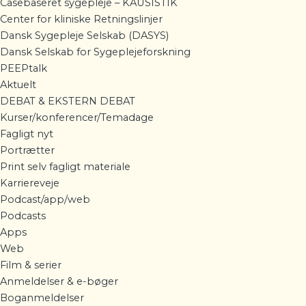
Casebaseret sygepleje – KAUSISTIK
Center for kliniske Retningslinjer
Dansk Sygepleje Selskab (DASYS)
Dansk Selskab for Sygeplejeforskning
PEEPtalk
Aktuelt
DEBAT & EKSTERN DEBAT
Kurser/konferencer/Temadage
Fagligt nyt
Portrætter
Print selv fagligt materiale
Karriereveje
Podcast/app/web
Podcasts
Apps
Web
Film & serier
Anmeldelser & e-bøger
Boganmeldelser