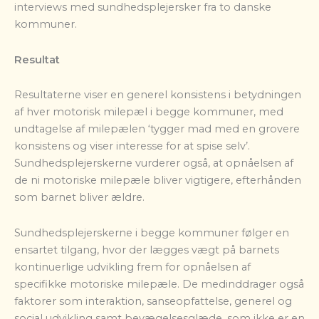
interviews med sundhedsplejersker fra to danske
kommuner.
Resultat
Resultaterne viser en generel konsistens i betydningen
af hver motorisk milepæl i begge kommuner, med
undtagelse af milepælen
‘tygger mad med en grovere
konsistens og viser interesse for at spise selv’.
Sundhedsplejerskerne vurderer også, at opnåelsen af
de ni motoriske milepæle bliver vigtigere, efterhånden
som barnet bliver ældre.
Sundhedsplejerskerne i begge kommuner følger en
ensartet tilgang, hvor der lægges vægt på barnets
kontinuerlige udvikling frem for opnåelsen af
specifikke motoriske milepæle. De medinddrager også
faktorer som interaktion, sanseopfattelse, generel og
social udvikling samt bevægelsesglæde, som ikke er en