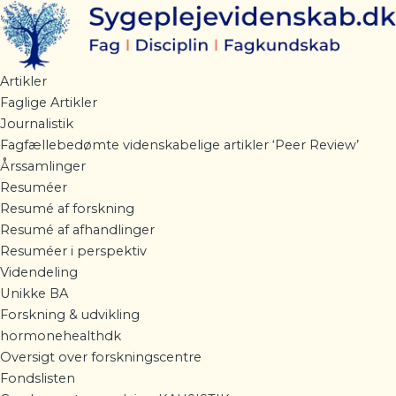
Gå
til
indholdet
Artikler
Faglige Artikler
Journalistik
Fagfællebedømte videnskabelige artikler ‘Peer Review’
Årssamlinger
Resuméer
Resumé af forskning
Resumé af afhandlinger
Resuméer i perspektiv
Videndeling
Unikke BA
Forskning & udvikling
hormonehealthdk
Oversigt over forskningscentre
Fondslisten