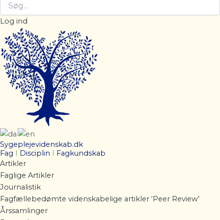
Log ind
Sygeplejevidenskab.dk
Fag
I
Disciplin
I
Fagkundskab
Artikler
Faglige Artikler
Journalistik
Fagfællebedømte videnskabelige artikler ‘Peer Review’
Årssamlinger