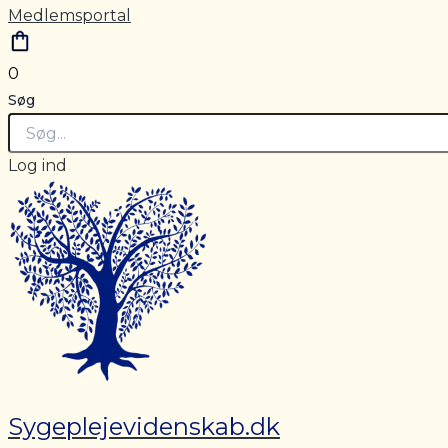
Medlemsportal
0
Søg
Log ind
Sygeplejevidenskab.dk