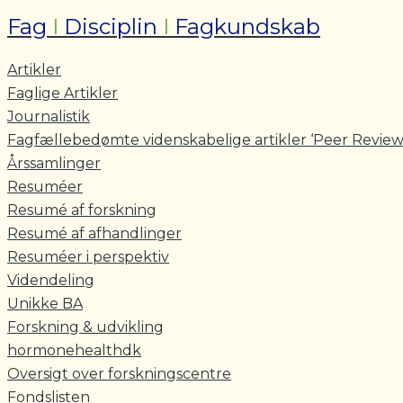
Fag
I
Disciplin
I
Fagkundskab
Artikler
Faglige Artikler
Journalistik
Fagfællebedømte videnskabelige artikler ‘Peer Review
Årssamlinger
Resuméer
Resumé af forskning
Resumé af afhandlinger
Resuméer i perspektiv
Videndeling
Unikke BA
Forskning & udvikling
hormonehealthdk
Oversigt over forskningscentre
Fondslisten