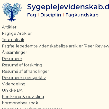
Skriv
Navn*
E-
Gå
her..
mail*
til
indholdet
Artikler
Faglige Artikler
Journalistik
Fagfællebedømte videnskabelige artikler ‘Peer Review
Årssamlinger
Resuméer
Resumé af forskning
Resumé af afhandlinger
Resuméer i perspektiv
Videndeling
Unikke BA
Forskning & udvikling
hormonehealthdk