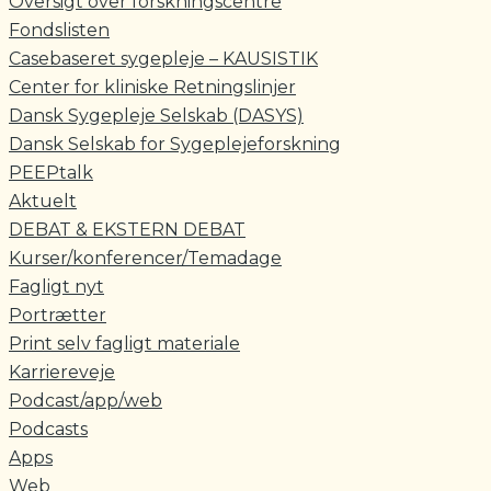
Oversigt over forskningscentre
Fondslisten
Casebaseret sygepleje – KAUSISTIK
Center for kliniske Retningslinjer
Dansk Sygepleje Selskab (DASYS)
Dansk Selskab for Sygeplejeforskning
PEEPtalk
Aktuelt
DEBAT & EKSTERN DEBAT
Kurser/konferencer/Temadage
Fagligt nyt
Portrætter
Print selv fagligt materiale
Karriereveje
Podcast/app/web
Podcasts
Apps
Web