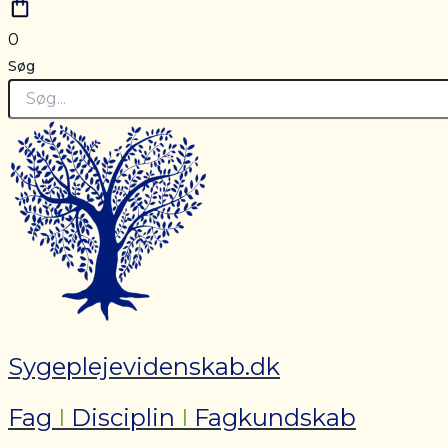
0
Søg
Sygeplejevidenskab.dk
Fag
I
Disciplin
I
Fagkundskab