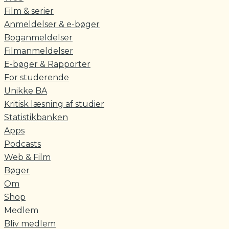
Film & serier
Anmeldelser & e-bøger
Boganmeldelser
Filmanmeldelser
E-bøger & Rapporter
For studerende
Unikke BA
Kritisk læsning af studier
Statistikbanken
Apps
Podcasts
Web & Film
Bøger
Om
Shop
Medlem
Bliv medlem