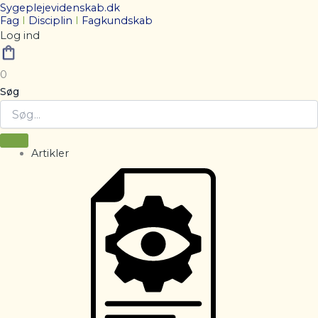
Sygeplejevidenskab.dk
Fag
I
Disciplin
I
Fagkundskab
Log ind
0
Søg
Artikler