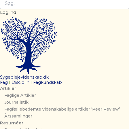
Log ind
Sygeplejevidenskab.dk
Fag
I
Disciplin
I
Fagkundskab
Artikler
Faglige Artikler
Journalistik
Fagfællebedømte videnskabelige artikler ‘Peer Review’
Årssamlinger
Resuméer