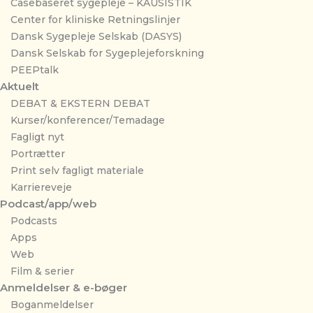
Casebaseret sygepleje – KAUSISTIK
Center for kliniske Retningslinjer
Dansk Sygepleje Selskab (DASYS)
Dansk Selskab for Sygeplejeforskning
PEEPtalk
Aktuelt
DEBAT & EKSTERN DEBAT
Kurser/konferencer/Temadage
Fagligt nyt
Portrætter
Print selv fagligt materiale
Karriereveje
Podcast/app/web
Podcasts
Apps
Web
Film & serier
Anmeldelser & e-bøger
Boganmeldelser