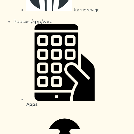
Karriereveje
Podcast/app/web
Apps