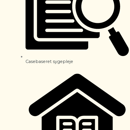
Casebaseret sygepleje