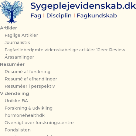
Gå
til
indholdet
Artikler
Faglige Artikler
Journalistik
Fagfællebedømte videnskabelige artikler ‘Peer Review’
Årssamlinger
Resuméer
Resumé af forskning
Resumé af afhandlinger
Resuméer i perspektiv
Videndeling
Unikke BA
Forskning & udvikling
hormonehealthdk
Oversigt over forskningscentre
Fondslisten