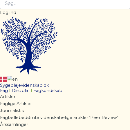
Log ind
Sygeplejevidenskab.dk
Fag
I
Disciplin
I
Fagkundskab
Artikler
Faglige Artikler
Journalistik
Fagfællebedømte videnskabelige artikler ‘Peer Review’
Årssamlinger