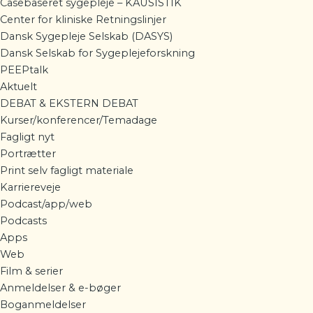
Casebaseret sygepleje – KAUSISTIK
Center for kliniske Retningslinjer
Dansk Sygepleje Selskab (DASYS)
Dansk Selskab for Sygeplejeforskning
PEEPtalk
Aktuelt
DEBAT & EKSTERN DEBAT
Kurser/konferencer/Temadage
Fagligt nyt
Portrætter
Print selv fagligt materiale
Karriereveje
Podcast/app/web
Podcasts
Apps
Web
Film & serier
Anmeldelser & e-bøger
Boganmeldelser