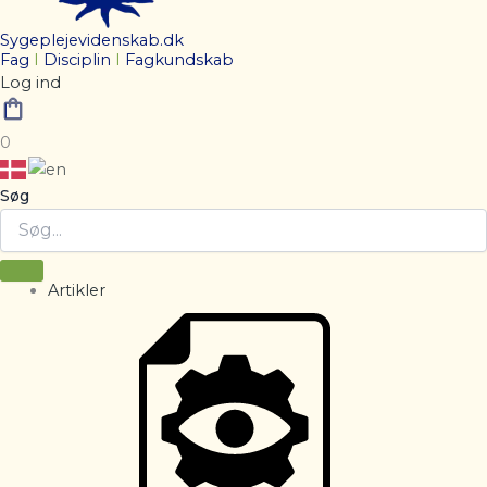
Sygeplejevidenskab.dk
Fag
I
Disciplin
I
Fagkundskab
Log ind
0
Søg
Artikler