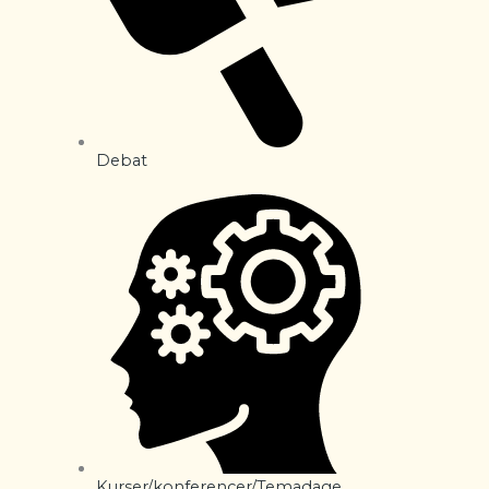
Debat
Kurser/konferencer/Temadage