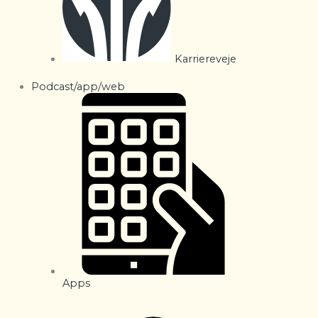
Karriereveje
Podcast/app/web
Apps