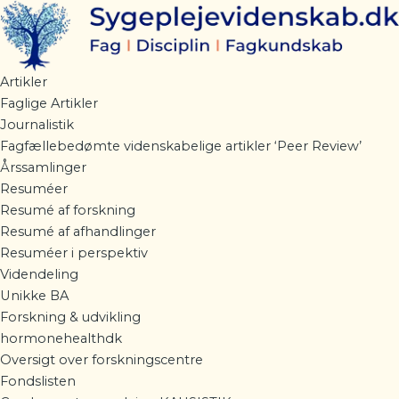
Gå
til
indholdet
Artikler
Faglige Artikler
Journalistik
Fagfællebedømte videnskabelige artikler ‘Peer Review’
Årssamlinger
Resuméer
Resumé af forskning
Resumé af afhandlinger
Resuméer i perspektiv
Videndeling
Unikke BA
Forskning & udvikling
hormonehealthdk
Oversigt over forskningscentre
Fondslisten