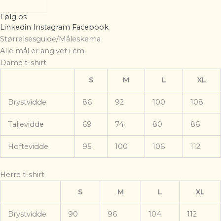
Tilmeld
Følg os
Linkedin
Instagram
Facebook
Størrelsesguide/Måleskema
Alle mål er angivet i cm.
Dame t-shirt
S
M
L
XL
Brystvidde
86
92
100
108
Taljevidde
69
74
80
86
Hoftevidde
95
100
106
112
Herre t-shirt
S
M
L
XL
Brystvidde
90
96
104
112