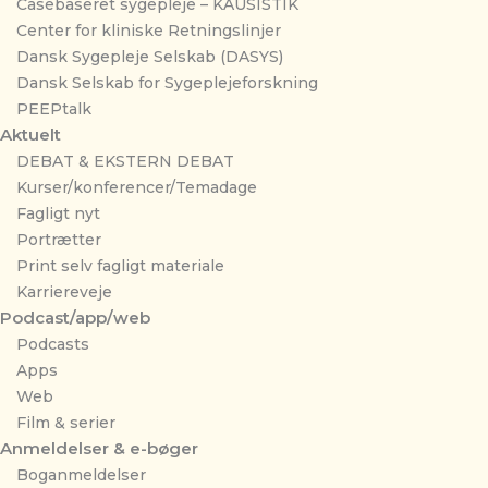
Casebaseret sygepleje – KAUSISTIK
Center for kliniske Retningslinjer
Dansk Sygepleje Selskab (DASYS)
Dansk Selskab for Sygeplejeforskning
PEEPtalk
Aktuelt
DEBAT & EKSTERN DEBAT
Kurser/konferencer/Temadage
Fagligt nyt
Portrætter
Print selv fagligt materiale
Karriereveje
Podcast/app/web
Podcasts
Apps
Web
Film & serier
Anmeldelser & e-bøger
Boganmeldelser