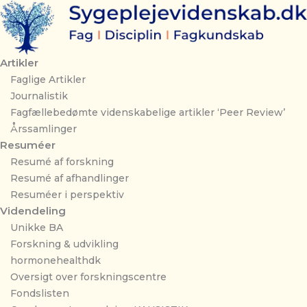
Gå
til
indholdet
Artikler
Faglige Artikler
Journalistik
Fagfællebedømte videnskabelige artikler ‘Peer Review’
Årssamlinger
Resuméer
Resumé af forskning
Resumé af afhandlinger
Resuméer i perspektiv
Videndeling
Unikke BA
Forskning & udvikling
hormonehealthdk
Oversigt over forskningscentre
Fondslisten