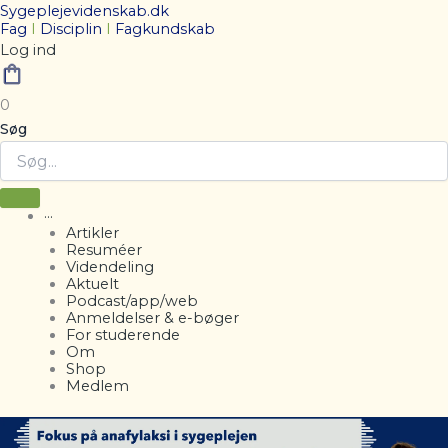
Sygeplejevidenskab.dk
Fag
I
Disciplin
I
Fagkundskab
Log ind
0
Søg
···
Artikler
Resuméer
Videndeling
Aktuelt
Podcast/app/web
Anmeldelser & e-bøger
For studerende
Om
Shop
Medlem