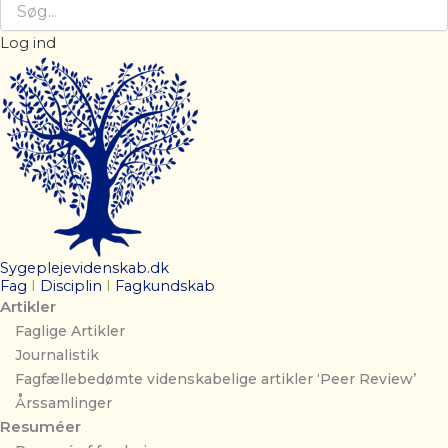
Log ind
Sygeplejevidenskab.dk
Fag
I
Disciplin
I
Fagkundskab
Artikler
Faglige Artikler
Journalistik
Fagfællebedømte videnskabelige artikler ‘Peer Review’
Årssamlinger
Resuméer