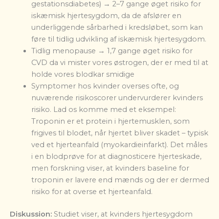
gestationsdiabetes) → 2–7 gange øget risiko for
iskæmisk hjertesygdom, da de afslører en
underliggende sårbarhed i kredsløbet, som kan
føre til tidlig udvikling af iskæmisk hjertesygdom.
Tidlig menopause → 1,7 gange øget risiko for
CVD da vi mister vores østrogen, der er med til at
holde vores blodkar smidige
Symptomer hos kvinder overses ofte, og
nuværende risikoscorer undervurderer kvinders
risiko. Lad os komme med et eksempel:
Troponin er et protein i hjertemusklen, som
frigives til blodet, når hjertet bliver skadet – typisk
ved et hjerteanfald (myokardieinfarkt). Det måles
i en blodprøve for at diagnosticere hjerteskade,
men forskning viser, at kvinders baseline for
troponin er lavere end mænds og der er dermed
risiko for at overse et hjerteanfald.
Diskussion:
Studiet viser, at kvinders hjertesygdom