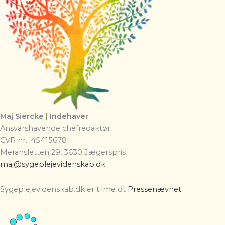
Maj Siercke
|
Indehaver
Ansvarshavende chefredaktør
CVR nr.: 45415678
Meransletten 29, 3630 Jægerspris
maj@sygeplejevidenskab.dk
Sygeplejevidenskab.dk er tilmeldt
Pressenævnet