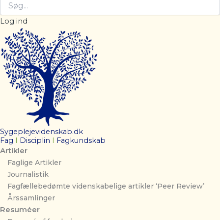
Log ind
Sygeplejevidenskab.dk
Fag
I
Disciplin
I
Fagkundskab
Artikler
Faglige Artikler
Journalistik
Fagfællebedømte videnskabelige artikler ‘Peer Review’
Årssamlinger
Resuméer