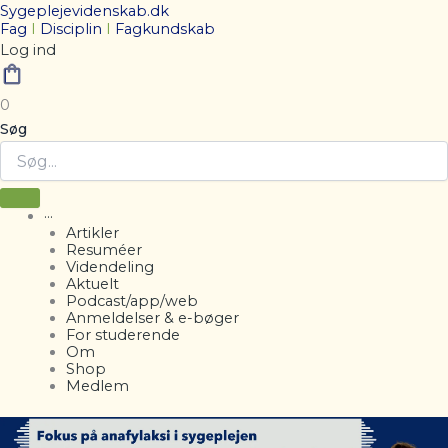
Sygeplejevidenskab.dk
Fag
I
Disciplin
I
Fagkundskab
Log ind
0
Søg
···
Artikler
Resuméer
Videndeling
Aktuelt
Podcast/app/web
Anmeldelser & e-bøger
For studerende
Om
Shop
Medlem