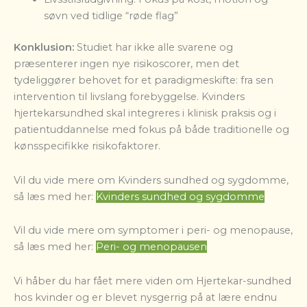
søvn ved tidlige “røde flag”
Konklusion:
Studiet har ikke alle svarene og
præsenterer ingen nye risikoscorer, men det
tydeliggører behovet for et paradigmeskifte: fra sen
intervention til livslang forebyggelse. Kvinders
hjertekarsundhed skal integreres i klinisk praksis og i
patientuddannelse med fokus på både traditionelle og
kønsspecifikke risikofaktorer.
Vil du vide mere om Kvinders sundhed og sygdomme,
så læs med her:
Kvinders sundhed og sygdomme
Vil du vide mere om symptomer i peri- og menopause,
så læs med her:
Peri- og menopausen
Vi håber du har fået mere viden om
Hjertekar-sundhed
hos kvinder
og er blevet nysgerrig på at lære endnu