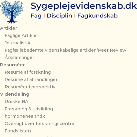
Gå
til
indholdet
Artikler
Faglige Artikler
Journalistik
Fagfællebedømte videnskabelige artikler ‘Peer Review’
Årssamlinger
Resuméer
Resumé af forskning
Resumé af afhandlinger
Resuméer i perspektiv
Videndeling
Unikke BA
Forskning & udvikling
hormonehealthdk
Oversigt over forskningscentre
Fondslisten