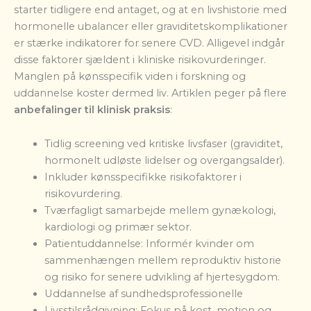
starter tidligere end antaget, og at en livshistorie med
hormonelle ubalancer eller graviditetskomplikationer
er stærke indikatorer for senere CVD. Alligevel indgår
disse faktorer sjældent i kliniske risikovurderinger.
Manglen på kønsspecifik viden i forskning og
uddannelse koster dermed liv. Artiklen peger på flere
anbefalinger til klinisk praksis
:
Tidlig screening ved kritiske livsfaser (graviditet,
hormonelt udløste lidelser og overgangsalder).
Inkluder kønsspecifikke risikofaktorer i
risikovurdering.
Tværfagligt samarbejde mellem gynækologi,
kardiologi og primær sektor.
Patientuddannelse: Informér kvinder om
sammenhængen mellem reproduktiv historie
og risiko for senere udvikling af hjertesygdom.
Uddannelse af sundhedsprofessionelle
Livsstilsrådgivning: Fokus på kost, motion og