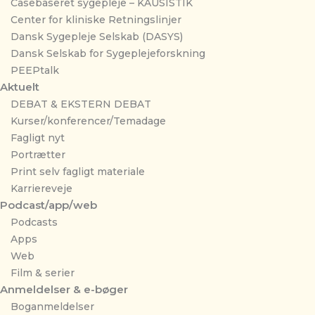
Casebaseret sygepleje – KAUSISTIK
Center for kliniske Retningslinjer
Dansk Sygepleje Selskab (DASYS)
Dansk Selskab for Sygeplejeforskning
PEEPtalk
Aktuelt
DEBAT & EKSTERN DEBAT
Kurser/konferencer/Temadage
Fagligt nyt
Portrætter
Print selv fagligt materiale
Karriereveje
Podcast/app/web
Podcasts
Apps
Web
Film & serier
Anmeldelser & e-bøger
Boganmeldelser