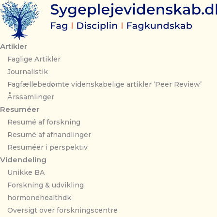
Gå
til
indholdet
Artikler
Faglige Artikler
Journalistik
Fagfællebedømte videnskabelige artikler ‘Peer Review’
Årssamlinger
Resuméer
Resumé af forskning
Resumé af afhandlinger
Resuméer i perspektiv
Videndeling
Unikke BA
Forskning & udvikling
hormonehealthdk
Oversigt over forskningscentre