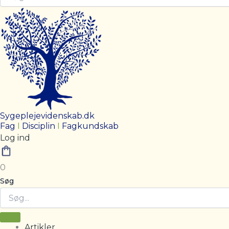
Sygeplejevidenskab.dk
Fag
I
Disciplin
I
Fagkundskab
Log ind
0
Søg
Artikler