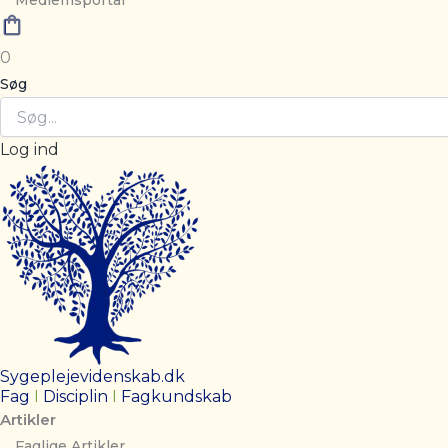
Medlemsportal
0
Søg
Log ind
Sygeplejevidenskab.dk
Fag
I
Disciplin
I
Fagkundskab
Artikler
Faglige Artikler