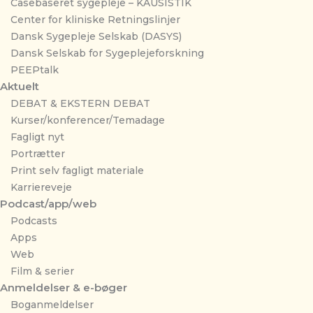
Casebaseret sygepleje – KAUSISTIK
Center for kliniske Retningslinjer
Dansk Sygepleje Selskab (DASYS)
Dansk Selskab for Sygeplejeforskning
PEEPtalk
Aktuelt
DEBAT & EKSTERN DEBAT
Kurser/konferencer/Temadage
Fagligt nyt
Portrætter
Print selv fagligt materiale
Karriereveje
Podcast/app/web
Podcasts
Apps
Web
Film & serier
Anmeldelser & e-bøger
Boganmeldelser