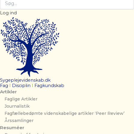
Log ind
Sygeplejevidenskab.dk
Fag
I
Disciplin
I
Fagkundskab
Artikler
Faglige Artikler
Journalistik
Fagfællebedømte videnskabelige artikler ‘Peer Review’
Årssamlinger
Resuméer