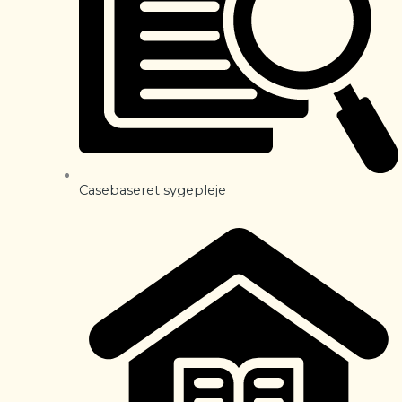
Casebaseret sygepleje