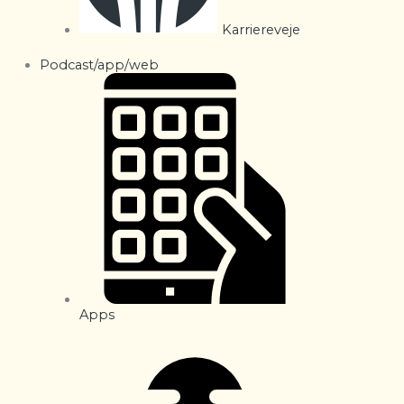
Karriereveje
Podcast/app/web
Apps