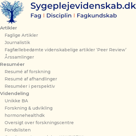
Gå
til
indholdet
Artikler
Faglige Artikler
Journalistik
Fagfællebedømte videnskabelige artikler ‘Peer Review’
Årssamlinger
Resuméer
Resumé af forskning
Resumé af afhandlinger
Resuméer i perspektiv
Videndeling
Unikke BA
Forskning & udvikling
hormonehealthdk
Oversigt over forskningscentre
Fondslisten