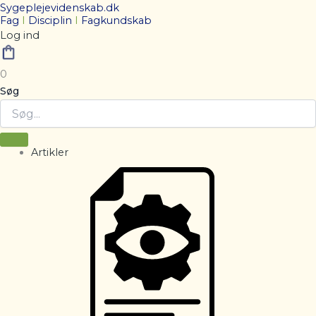
Sygeplejevidenskab.dk
Fag
I
Disciplin
I
Fagkundskab
Log ind
0
Søg
Artikler