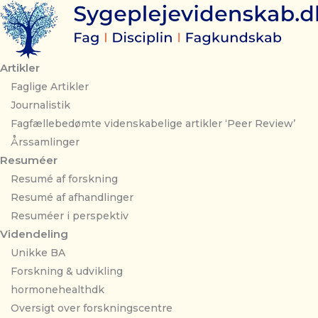
Gå
til
indholdet
Artikler
Faglige Artikler
Journalistik
Fagfællebedømte videnskabelige artikler ‘Peer Review’
Årssamlinger
Resuméer
Resumé af forskning
Resumé af afhandlinger
Resuméer i perspektiv
Videndeling
Unikke BA
Forskning & udvikling
hormonehealthdk
Oversigt over forskningscentre