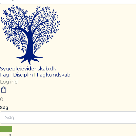
Sygeplejevidenskab.dk
Fag
I
Disciplin
I
Fagkundskab
Log ind
0
Søg
···