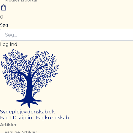
Medlemsportal
0
Søg
Log ind
Sygeplejevidenskab.dk
Fag
I
Disciplin
I
Fagkundskab
Artikler
Faglige Artikler