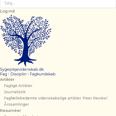
Log ind
Sygeplejevidenskab.dk
Fag
I
Disciplin
I
Fagkundskab
Artikler
Faglige Artikler
Journalistik
Fagfællebedømte videnskabelige artikler ‘Peer Review’
Årssamlinger
Resuméer