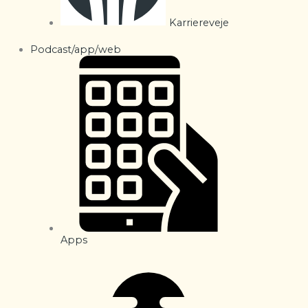
Karriereveje
Podcast/app/web
Apps