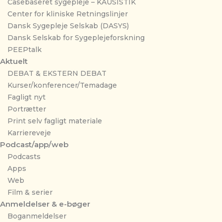
Casebaseret sygepleje – KAUSISTIK
Center for kliniske Retningslinjer
Dansk Sygepleje Selskab (DASYS)
Dansk Selskab for Sygeplejeforskning
PEEPtalk
Aktuelt
DEBAT & EKSTERN DEBAT
Kurser/konferencer/Temadage
Fagligt nyt
Portrætter
Print selv fagligt materiale
Karriereveje
Podcast/app/web
Podcasts
Apps
Web
Film & serier
Anmeldelser & e-bøger
Boganmeldelser