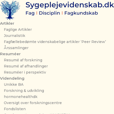
Gå
til
indholdet
Artikler
Faglige Artikler
Journalistik
Fagfællebedømte videnskabelige artikler ‘Peer Review’
Årssamlinger
Resuméer
Resumé af forskning
Resumé af afhandlinger
Resuméer i perspektiv
Videndeling
Unikke BA
Forskning & udvikling
hormonehealthdk
Oversigt over forskningscentre
Fondslisten