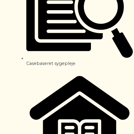
Casebaseret sygepleje