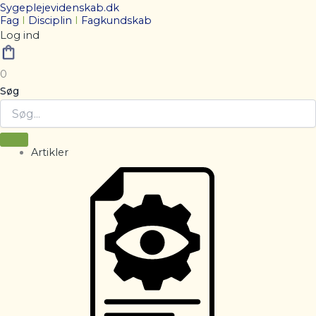
Sygeplejevidenskab.dk
Fag
I
Disciplin
I
Fagkundskab
Log ind
0
Søg
Artikler