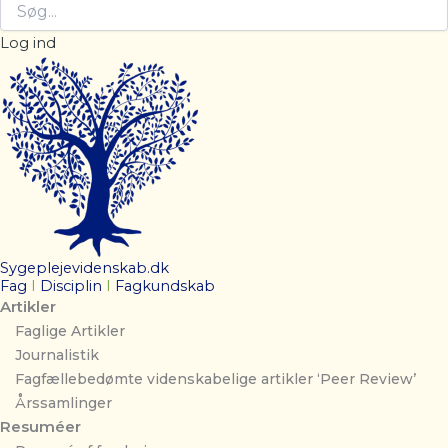
Log ind
Sygeplejevidenskab.dk
Fag
I
Disciplin
I
Fagkundskab
Artikler
Faglige Artikler
Journalistik
Fagfællebedømte videnskabelige artikler ‘Peer Review’
Årssamlinger
Resuméer