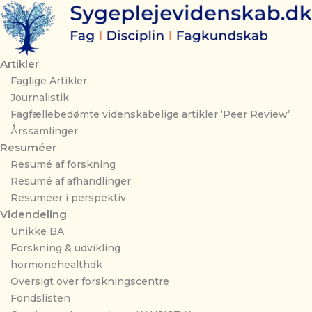
Gå
til
indholdet
Artikler
Faglige Artikler
Journalistik
Fagfællebedømte videnskabelige artikler ‘Peer Review’
Årssamlinger
Resuméer
Resumé af forskning
Resumé af afhandlinger
Resuméer i perspektiv
Videndeling
Unikke BA
Forskning & udvikling
hormonehealthdk
Oversigt over forskningscentre
Fondslisten