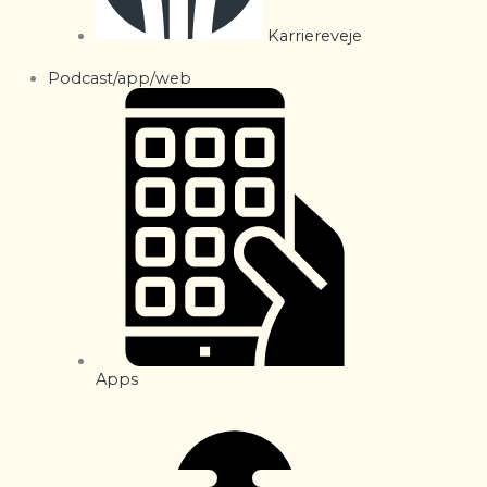
Karriereveje
Podcast/app/web
Apps