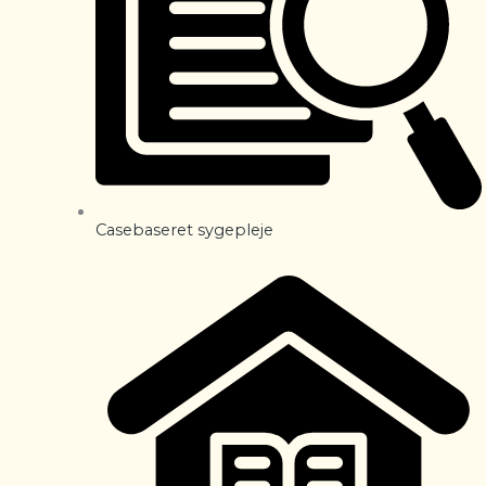
Casebaseret sygepleje