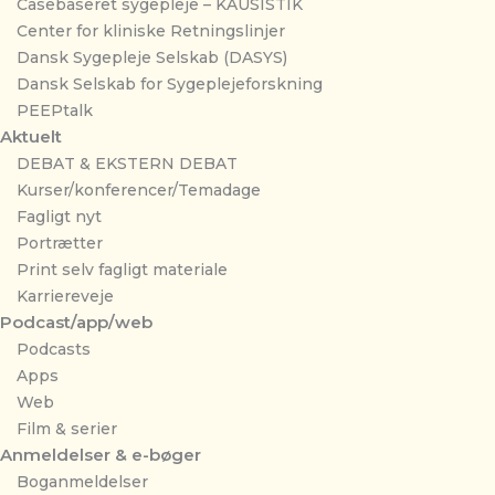
Casebaseret sygepleje – KAUSISTIK
Center for kliniske Retningslinjer
Dansk Sygepleje Selskab (DASYS)
Dansk Selskab for Sygeplejeforskning
PEEPtalk
Aktuelt
DEBAT & EKSTERN DEBAT
Kurser/konferencer/Temadage
Fagligt nyt
Portrætter
Print selv fagligt materiale
Karriereveje
Podcast/app/web
Podcasts
Apps
Web
Film & serier
Anmeldelser & e-bøger
Boganmeldelser