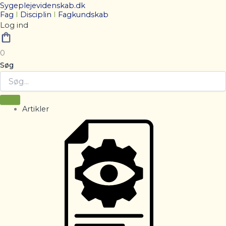
Sygeplejevidenskab.dk
Fag
I
Disciplin
I
Fagkundskab
Log ind
0
Søg
Artikler