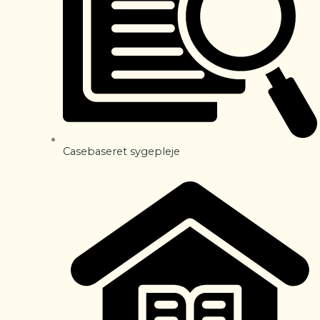
Casebaseret sygepleje