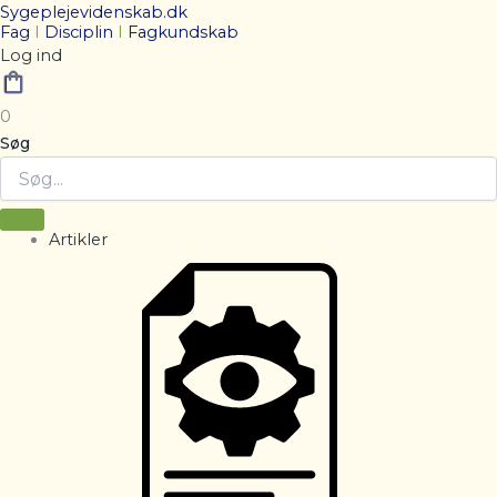
Sygeplejevidenskab.dk
Fag
I
Disciplin
I
Fagkundskab
Log ind
0
Søg
Artikler