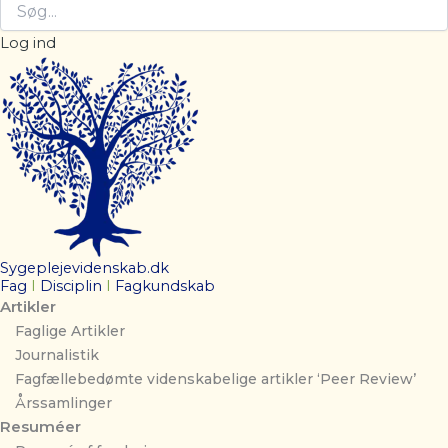
Log ind
Sygeplejevidenskab.dk
Fag
I
Disciplin
I
Fagkundskab
Artikler
Faglige Artikler
Journalistik
Fagfællebedømte videnskabelige artikler ‘Peer Review’
Årssamlinger
Resuméer