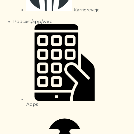
Karriereveje
Podcast/app/web
Apps