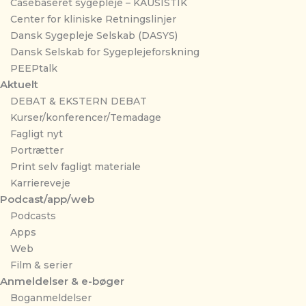
Casebaseret sygepleje – KAUSISTIK
Center for kliniske Retningslinjer
Dansk Sygepleje Selskab (DASYS)
Dansk Selskab for Sygeplejeforskning
PEEPtalk
Aktuelt
DEBAT & EKSTERN DEBAT
Kurser/konferencer/Temadage
Fagligt nyt
Portrætter
Print selv fagligt materiale
Karriereveje
Podcast/app/web
Podcasts
Apps
Web
Film & serier
Anmeldelser & e-bøger
Boganmeldelser