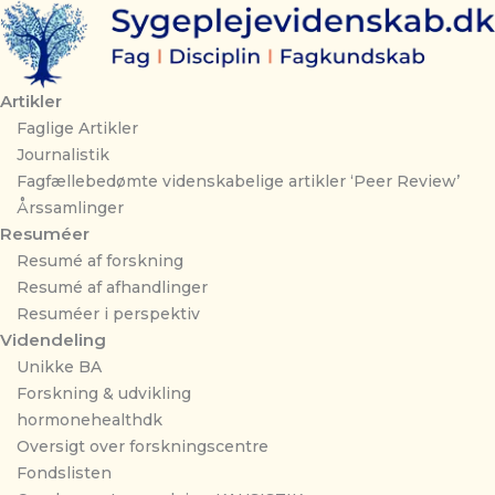
Gå
til
indholdet
Artikler
Faglige Artikler
Journalistik
Fagfællebedømte videnskabelige artikler ‘Peer Review’
Årssamlinger
Resuméer
Resumé af forskning
Resumé af afhandlinger
Resuméer i perspektiv
Videndeling
Unikke BA
Forskning & udvikling
hormonehealthdk
Oversigt over forskningscentre
Fondslisten