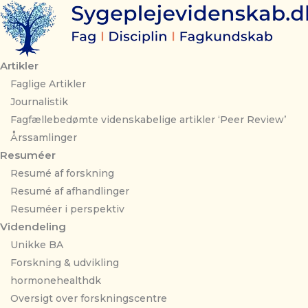
Gå
til
indholdet
Artikler
Faglige Artikler
Journalistik
Fagfællebedømte videnskabelige artikler ‘Peer Review’
Årssamlinger
Resuméer
Resumé af forskning
Resumé af afhandlinger
Resuméer i perspektiv
Videndeling
Unikke BA
Forskning & udvikling
hormonehealthdk
Oversigt over forskningscentre