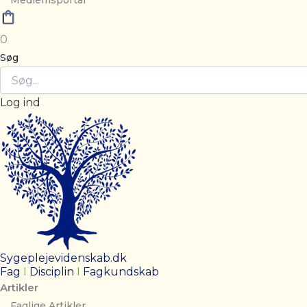
Medlemsportal
0
Søg
Log ind
Sygeplejevidenskab.dk
Fag
I
Disciplin
I
Fagkundskab
Artikler
Faglige Artikler