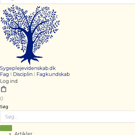
Sygeplejevidenskab.dk
Fag
I
Disciplin
I
Fagkundskab
Log ind
0
Søg
Artikler