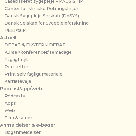
Casebaseret sygepleje – KAUSISTIK
Center for kliniske Retningslinjer
Dansk Sygepleje Selskab (DASYS)
Dansk Selskab for Sygeplejeforskning
PEEPtalk
Aktuelt
DEBAT & EKSTERN DEBAT
Kurser/konferencer/Temadage
Fagligt nyt
Portrætter
Print selv fagligt materiale
Karriereveje
Podcast/app/web
Podcasts
Apps
Web
Film & serier
Anmeldelser & e-bøger
Boganmeldelser