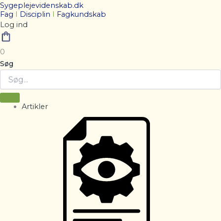
Sygeplejevidenskab.dk
Fag
I
Disciplin
I
Fagkundskab
Log ind
0
Søg
Artikler