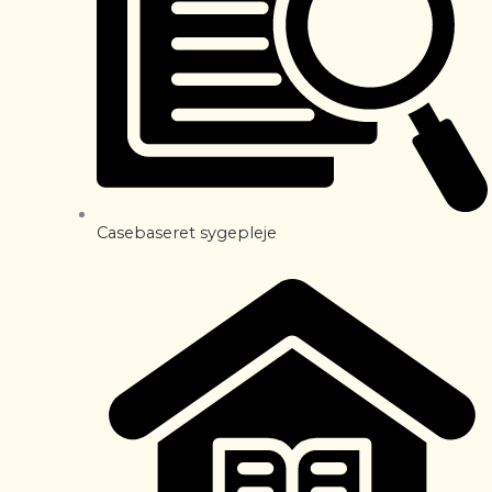
Casebaseret sygepleje