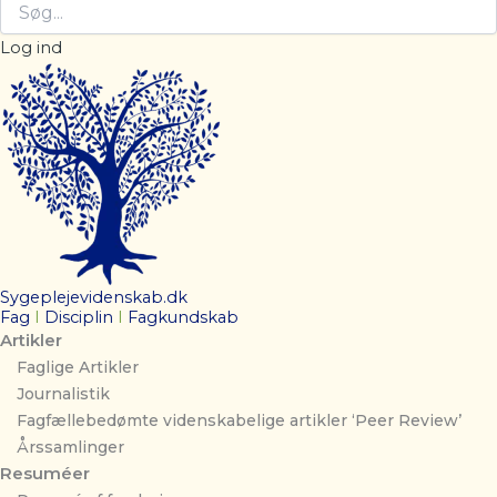
Log ind
Sygeplejevidenskab.dk
Fag
I
Disciplin
I
Fagkundskab
Artikler
Faglige Artikler
Journalistik
Fagfællebedømte videnskabelige artikler ‘Peer Review’
Årssamlinger
Resuméer