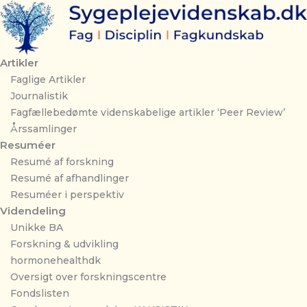
Gå
til
indholdet
Artikler
Faglige Artikler
Journalistik
Fagfællebedømte videnskabelige artikler ‘Peer Review’
Årssamlinger
Resuméer
Resumé af forskning
Resumé af afhandlinger
Resuméer i perspektiv
Videndeling
Unikke BA
Forskning & udvikling
hormonehealthdk
Oversigt over forskningscentre
Fondslisten