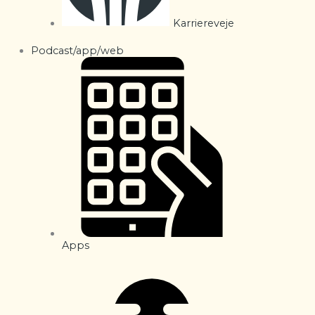
Karriereveje
Podcast/app/web
Apps