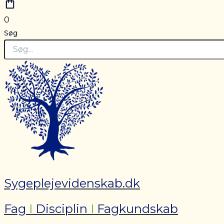
0
Søg
Sygeplejevidenskab.dk
Fag
I
Disciplin
I
Fagkundskab