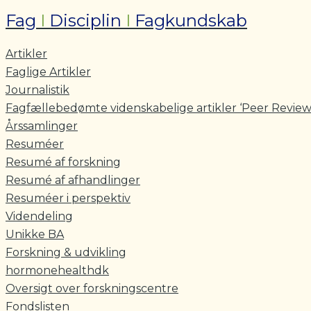
Fag
I
Disciplin
I
Fagkundskab
Artikler
Faglige Artikler
Journalistik
Fagfællebedømte videnskabelige artikler ‘Peer Review
Årssamlinger
Resuméer
Resumé af forskning
Resumé af afhandlinger
Resuméer i perspektiv
Videndeling
Unikke BA
Forskning & udvikling
hormonehealthdk
Oversigt over forskningscentre
Fondslisten