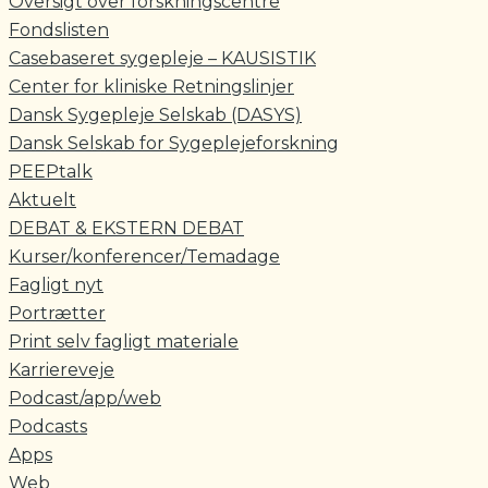
Oversigt over forskningscentre
Fondslisten
Casebaseret sygepleje – KAUSISTIK
Center for kliniske Retningslinjer
Dansk Sygepleje Selskab (DASYS)
Dansk Selskab for Sygeplejeforskning
PEEPtalk
Aktuelt
DEBAT & EKSTERN DEBAT
Kurser/konferencer/Temadage
Fagligt nyt
Portrætter
Print selv fagligt materiale
Karriereveje
Podcast/app/web
Podcasts
Apps
Web