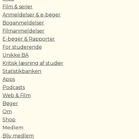
Film & serier
Anmeldelser & e-bøger
Boganmeldelser
Filmanmeldelser
E-bøger & Rapporter
For studerende
Unikke BA
Kritisk læsning af studier
Statistikbanken
Apps
Podcasts
Web & Film
Bøger
Om
Shop
Medlem
Bliv medlem