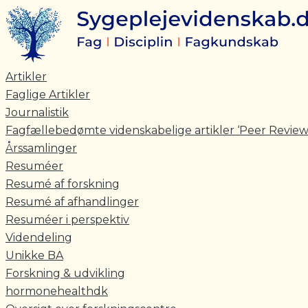
Skriv
Navn*
E-
Gå
her..
mail*
til
indholdet
Artikler
Faglige Artikler
Journalistik
Fagfællebedømte videnskabelige artikler ‘Peer Review
Årssamlinger
Resuméer
Resumé af forskning
Resumé af afhandlinger
Resuméer i perspektiv
Videndeling
Unikke BA
Forskning & udvikling
hormonehealthdk