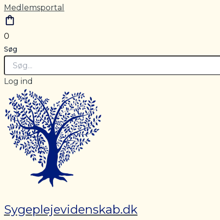
Medlemsportal
0
Søg
Log ind
Sygeplejevidenskab.dk