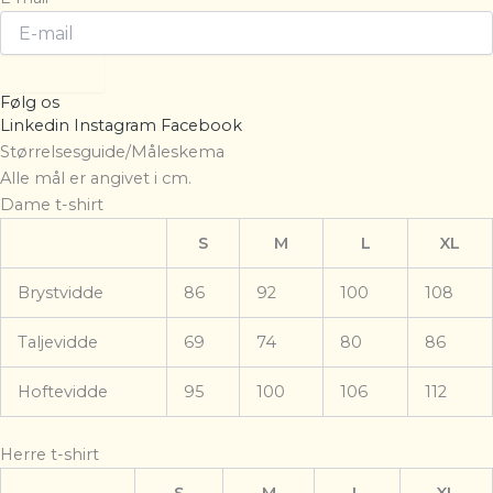
Tilmeld
Følg os
Linkedin
Instagram
Facebook
Størrelsesguide/Måleskema
Alle mål er angivet i cm.
Dame t-shirt
S
M
L
XL
Brystvidde
86
92
100
108
Taljevidde
69
74
80
86
Hoftevidde
95
100
106
112
Herre t-shirt
S
M
L
XL