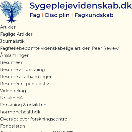
Gå
til
indholdet
Artikler
Faglige Artikler
Journalistik
Fagfællebedømte videnskabelige artikler ‘Peer Review’
Årssamlinger
Resuméer
Resumé af forskning
Resumé af afhandlinger
Resuméer i perspektiv
Videndeling
Unikke BA
Forskning & udvikling
hormonehealthdk
Oversigt over forskningscentre
Fondslisten