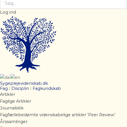
Log ind
Sygeplejevidenskab.dk
Fag
I
Disciplin
I
Fagkundskab
Artikler
Faglige Artikler
Journalistik
Fagfællebedømte videnskabelige artikler ‘Peer Review’
Årssamlinger