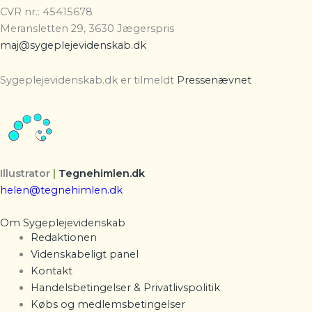
CVR nr.: 45415678
Meransletten 29, 3630 Jægerspris
maj@sygeplejevidenskab.dk
Sygeplejevidenskab.dk er tilmeldt
Pressenævnet
Illustrator
|
Tegnehimlen.dk
helen@tegnehimlen.dk
Om Sygeplejevidenskab
Redaktionen
Videnskabeligt panel
Kontakt
Handelsbetingelser & Privatlivspolitik
Købs og medlemsbetingelser