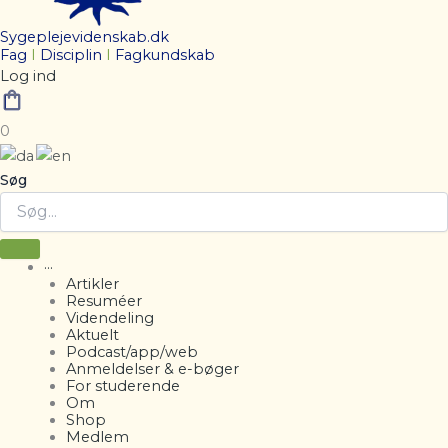
Sygeplejevidenskab.dk
Fag
I
Disciplin
I
Fagkundskab
Log ind
0
Søg
···
Artikler
Resuméer
Videndeling
Aktuelt
Podcast/app/web
Anmeldelser & e-bøger
For studerende
Om
Shop
Medlem