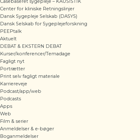
Casebaseret sygepleje – KAUSISTIK
Center for kliniske Retningslinjer
Dansk Sygepleje Selskab (DASYS)
Dansk Selskab for Sygeplejeforskning
PEEPtalk
Aktuelt
DEBAT & EKSTERN DEBAT
Kurser/konferencer/Temadage
Fagligt nyt
Portrætter
Print selv fagligt materiale
Karriereveje
Podcast/app/web
Podcasts
Apps
Web
Film & serier
Anmeldelser & e-bøger
Boganmeldelser