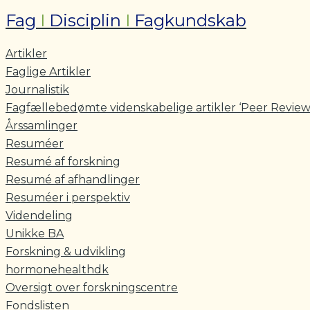
Fag
I
Disciplin
I
Fagkundskab
Artikler
Faglige Artikler
Journalistik
Fagfællebedømte videnskabelige artikler ‘Peer Review
Årssamlinger
Resuméer
Resumé af forskning
Resumé af afhandlinger
Resuméer i perspektiv
Videndeling
Unikke BA
Forskning & udvikling
hormonehealthdk
Oversigt over forskningscentre
Fondslisten