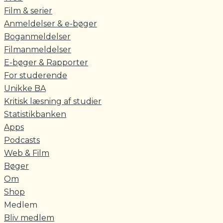
Film & serier
Anmeldelser & e-bøger
Boganmeldelser
Filmanmeldelser
E-bøger & Rapporter
For studerende
Unikke BA
Kritisk læsning af studier
Statistikbanken
Apps
Podcasts
Web & Film
Bøger
Om
Shop
Medlem
Bliv medlem