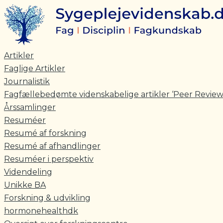
Skriv
Navn*
E-
Gå
her..
mail*
til
indholdet
Artikler
Faglige Artikler
Journalistik
Fagfællebedømte videnskabelige artikler ‘Peer Review
Årssamlinger
Resuméer
Resumé af forskning
Resumé af afhandlinger
Resuméer i perspektiv
Videndeling
Unikke BA
Forskning & udvikling
hormonehealthdk