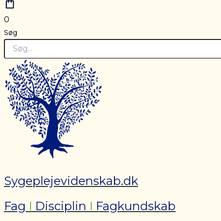
0
Søg
Sygeplejevidenskab.dk
Fag
I
Disciplin
I
Fagkundskab