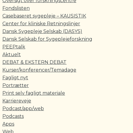
Oversigt over forskningscentre
Fondslisten
Casebaseret sygepleje – KAUSISTIK
Center for kliniske Retningslinjer
Dansk Sygepleje Selskab (DASYS)
Dansk Selskab for Sygeplejeforskning
PEEPtalk
Aktuelt
DEBAT & EKSTERN DEBAT
Kurser/konferencer/Temadage
Fagligt nyt
Portrætter
Print selv fagligt materiale
Karriereveje
Podcast/app/web
Podcasts
Apps
Web