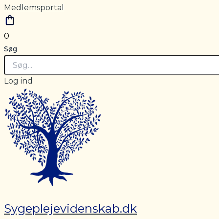
Medlemsportal
0
Søg
Log ind
Sygeplejevidenskab.dk