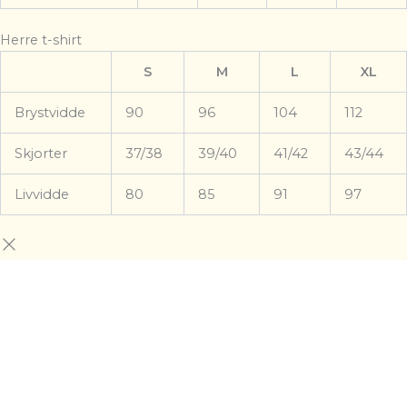
Herre t-shirt
S
M
L
XL
Brystvidde
90
96
104
112
Skjorter
37/38
39/40
41/42
43/44
Livvidde
80
85
91
97