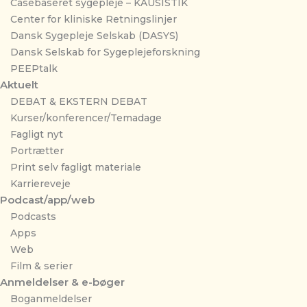
Casebaseret sygepleje – KAUSISTIK
Center for kliniske Retningslinjer
Dansk Sygepleje Selskab (DASYS)
Dansk Selskab for Sygeplejeforskning
PEEPtalk
Aktuelt
DEBAT & EKSTERN DEBAT
Kurser/konferencer/Temadage
Fagligt nyt
Portrætter
Print selv fagligt materiale
Karriereveje
Podcast/app/web
Podcasts
Apps
Web
Film & serier
Anmeldelser & e-bøger
Boganmeldelser