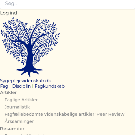
Log ind
Sygeplejevidenskab.dk
Fag
I
Disciplin
I
Fagkundskab
Artikler
Faglige Artikler
Journalistik
Fagfællebedømte videnskabelige artikler ‘Peer Review’
Årssamlinger
Resuméer