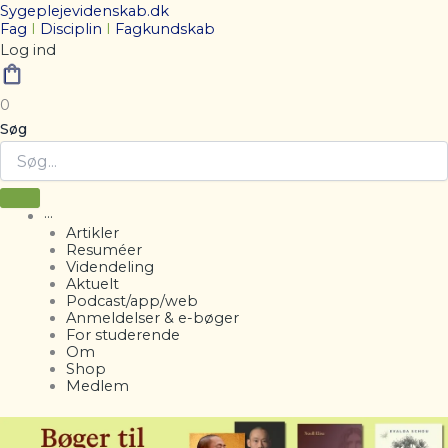
Sygeplejevidenskab.dk
Fag
I
Disciplin
I
Fagkundskab
Log ind
0
Søg
···
Artikler
Resuméer
Videndeling
Aktuelt
Podcast/app/web
Anmeldelser & e-bøger
For studerende
Om
Shop
Medlem