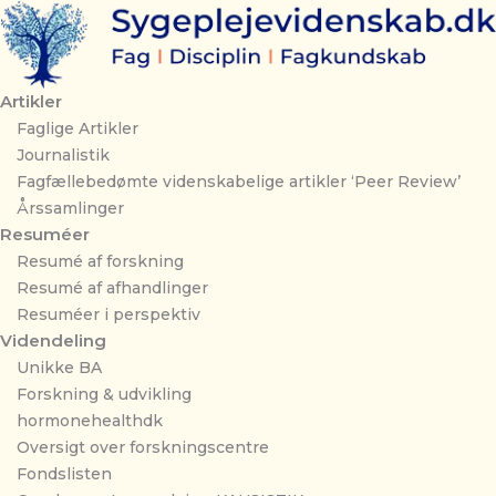
Gå
til
indholdet
Artikler
Faglige Artikler
Journalistik
Fagfællebedømte videnskabelige artikler ‘Peer Review’
Årssamlinger
Resuméer
Resumé af forskning
Resumé af afhandlinger
Resuméer i perspektiv
Videndeling
Unikke BA
Forskning & udvikling
hormonehealthdk
Oversigt over forskningscentre
Fondslisten