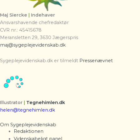
Maj Siercke
|
Indehaver
Ansvarshavende chefredaktør
CVR nr.: 45415678
Meransletten 29, 3630 Jægerspris
maj@sygeplejevidenskab.dk
Sygeplejevidenskab.dk er tilmeldt
Pressenævnet
Illustrator
|
Tegnehimlen.dk
helen@tegnehimlen.dk
Om Sygeplejevidenskab
Redaktionen
Videnskabeligt panel