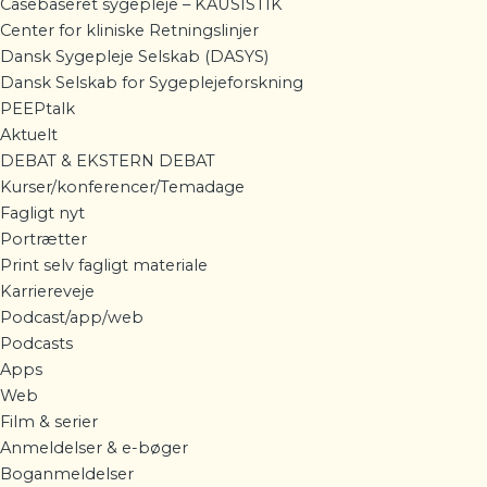
Casebaseret sygepleje – KAUSISTIK
Center for kliniske Retningslinjer
Dansk Sygepleje Selskab (DASYS)
Dansk Selskab for Sygeplejeforskning
PEEPtalk
Aktuelt
DEBAT & EKSTERN DEBAT
Kurser/konferencer/Temadage
Fagligt nyt
Portrætter
Print selv fagligt materiale
Karriereveje
Podcast/app/web
Podcasts
Apps
Web
Film & serier
Anmeldelser & e-bøger
Boganmeldelser