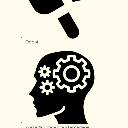
Debat
Kurser/konferencer/Temadage