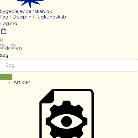
Sygeplejevidenskab.dk
Fag
I
Disciplin
I
Fagkundskab
Log ind
0
Søg
Artikler