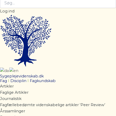
Log ind
Sygeplejevidenskab.dk
Fag
I
Disciplin
I
Fagkundskab
Artikler
Faglige Artikler
Journalistik
Fagfællebedømte videnskabelige artikler ‘Peer Review’
Årssamlinger