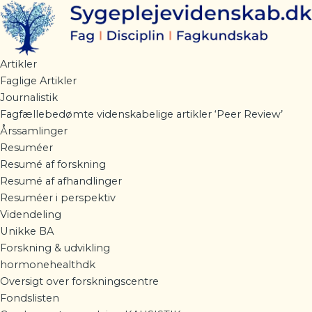
Gå
til
indholdet
Artikler
Faglige Artikler
Journalistik
Fagfællebedømte videnskabelige artikler ‘Peer Review’
Årssamlinger
Resuméer
Resumé af forskning
Resumé af afhandlinger
Resuméer i perspektiv
Videndeling
Unikke BA
Forskning & udvikling
hormonehealthdk
Oversigt over forskningscentre
Fondslisten