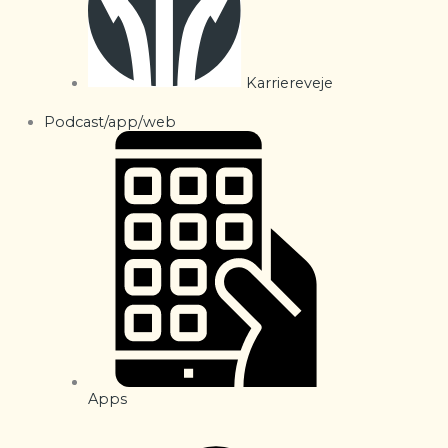
Karriereveje
Podcast/app/web
Apps