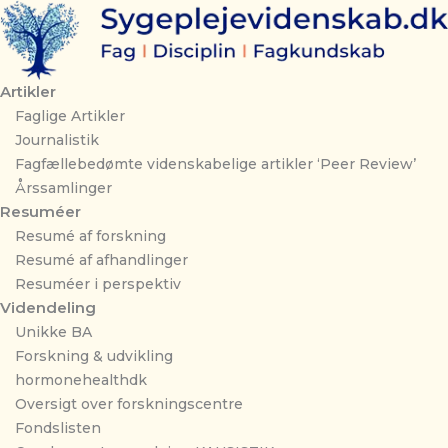
Gå
til
indholdet
Artikler
Faglige Artikler
Journalistik
Fagfællebedømte videnskabelige artikler ‘Peer Review’
Årssamlinger
Resuméer
Resumé af forskning
Resumé af afhandlinger
Resuméer i perspektiv
Videndeling
Unikke BA
Forskning & udvikling
hormonehealthdk
Oversigt over forskningscentre
Fondslisten