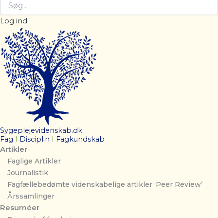
Log ind
Sygeplejevidenskab.dk
Fag
I
Disciplin
I
Fagkundskab
Artikler
Faglige Artikler
Journalistik
Fagfællebedømte videnskabelige artikler ‘Peer Review’
Årssamlinger
Resuméer