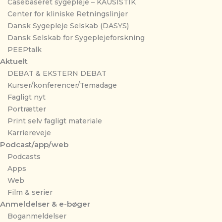
Casebaseret sygepleje – KAUSISTIK
Center for kliniske Retningslinjer
Dansk Sygepleje Selskab (DASYS)
Dansk Selskab for Sygeplejeforskning
PEEPtalk
Aktuelt
DEBAT & EKSTERN DEBAT
Kurser/konferencer/Temadage
Fagligt nyt
Portrætter
Print selv fagligt materiale
Karriereveje
Podcast/app/web
Podcasts
Apps
Web
Film & serier
Anmeldelser & e-bøger
Boganmeldelser