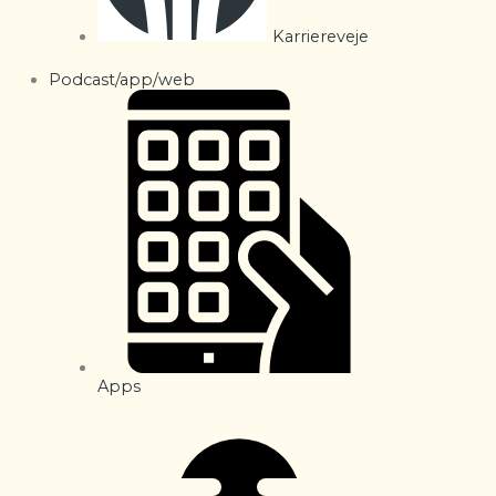
Karriereveje
Podcast/app/web
Apps