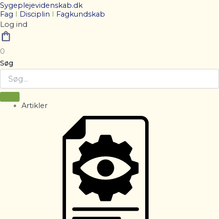
Sygeplejevidenskab.dk
Fag
I
Disciplin
I
Fagkundskab
Log ind
0
Søg
Artikler