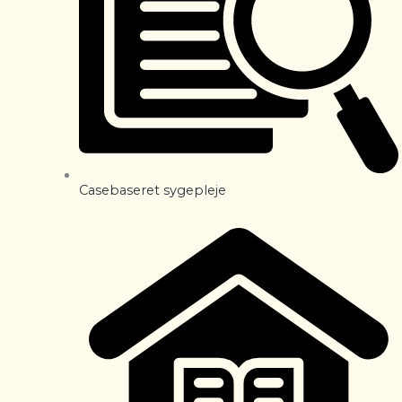
Casebaseret sygepleje