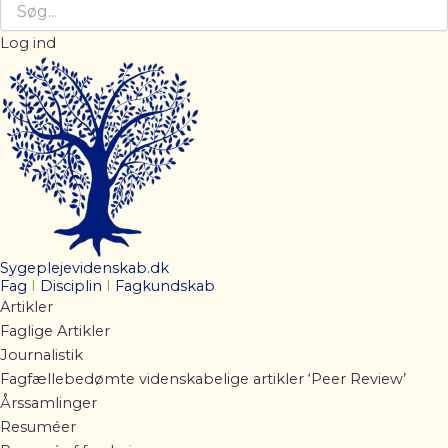
Log ind
Sygeplejevidenskab.dk
Fag
I
Disciplin
I
Fagkundskab
Artikler
Faglige Artikler
Journalistik
Fagfællebedømte videnskabelige artikler ‘Peer Review’
Årssamlinger
Resuméer