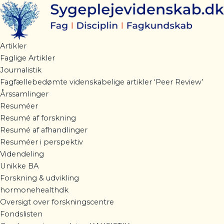
Gå
til
indholdet
Artikler
Faglige Artikler
Journalistik
Fagfællebedømte videnskabelige artikler ‘Peer Review’
Årssamlinger
Resuméer
Resumé af forskning
Resumé af afhandlinger
Resuméer i perspektiv
Videndeling
Unikke BA
Forskning & udvikling
hormonehealthdk
Oversigt over forskningscentre
Fondslisten