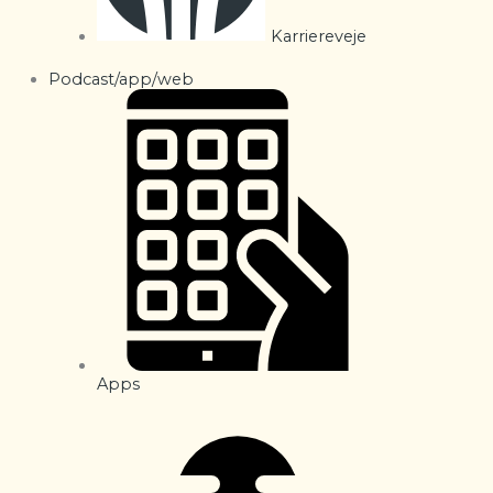
Karriereveje
Podcast/app/web
Apps