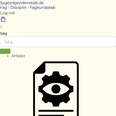
Sygeplejevidenskab.dk
Fag
I
Disciplin
I
Fagkundskab
Log ind
0
Søg
Artikler