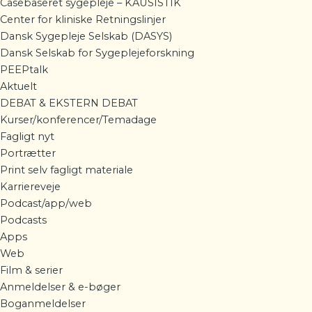
Casebaseret sygepleje – KAUSISTIK
Center for kliniske Retningslinjer
Dansk Sygepleje Selskab (DASYS)
Dansk Selskab for Sygeplejeforskning
PEEPtalk
Aktuelt
DEBAT & EKSTERN DEBAT
Kurser/konferencer/Temadage
Fagligt nyt
Portrætter
Print selv fagligt materiale
Karriereveje
Podcast/app/web
Podcasts
Apps
Web
Film & serier
Anmeldelser & e-bøger
Boganmeldelser