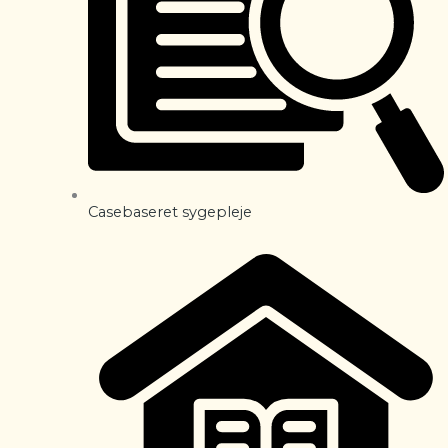
Casebaseret sygepleje