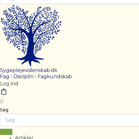
Sygeplejevidenskab.dk
Fag
I
Disciplin
I
Fagkundskab
Log ind
0
Søg
Artikler