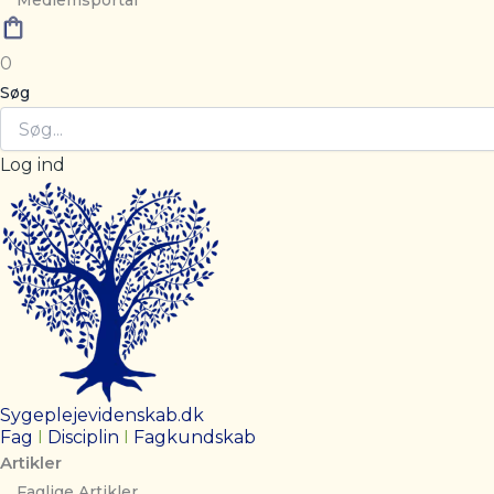
Medlemsportal
0
Søg
Log ind
Sygeplejevidenskab.dk
Fag
I
Disciplin
I
Fagkundskab
Artikler
Faglige Artikler