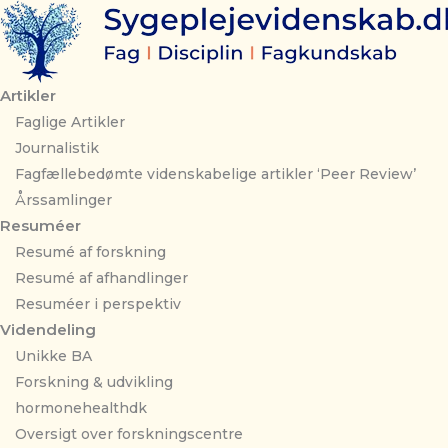
Gå
til
indholdet
Artikler
Faglige Artikler
Journalistik
Fagfællebedømte videnskabelige artikler ‘Peer Review’
Årssamlinger
Resuméer
Resumé af forskning
Resumé af afhandlinger
Resuméer i perspektiv
Videndeling
Unikke BA
Forskning & udvikling
hormonehealthdk
Oversigt over forskningscentre