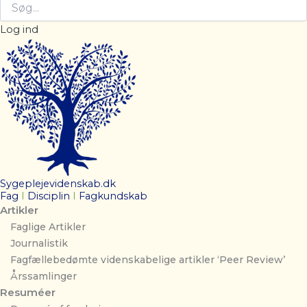
Log ind
Sygeplejevidenskab.dk
Fag
I
Disciplin
I
Fagkundskab
Artikler
Faglige Artikler
Journalistik
Fagfællebedømte videnskabelige artikler ‘Peer Review’
Årssamlinger
Resuméer