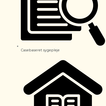
Casebaseret sygepleje