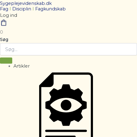
Sygeplejevidenskab.dk
Fag
I
Disciplin
I
Fagkundskab
Log ind
0
Søg
Artikler