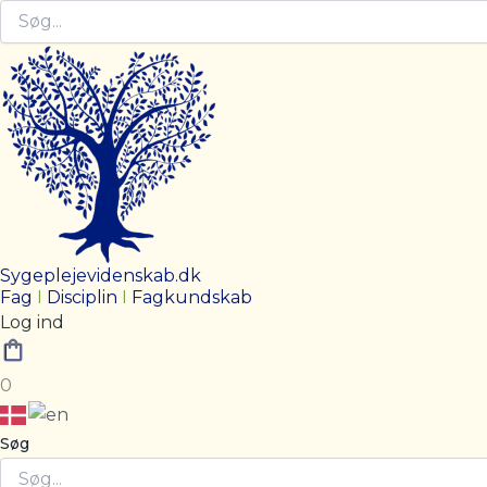
Sygeplejevidenskab.dk
Fag
I
Disciplin
I
Fagkundskab
Log ind
0
Søg