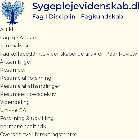
Gå
til
indholdet
Artikler
Faglige Artikler
Journalistik
Fagfællebedømte videnskabelige artikler ‘Peer Review’
Årssamlinger
Resuméer
Resumé af forskning
Resumé af afhandlinger
Resuméer i perspektiv
Videndeling
Unikke BA
Forskning & udvikling
hormonehealthdk
Oversigt over forskningscentre