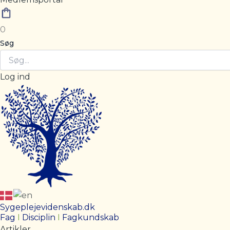
0
Søg
Log ind
Sygeplejevidenskab.dk
Fag
I
Disciplin
I
Fagkundskab
Artikler