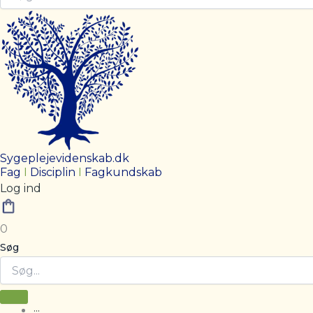
Sygeplejevidenskab.dk
Fag
I
Disciplin
I
Fagkundskab
Log ind
0
Søg
···