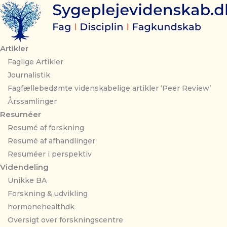
Gå
til
indholdet
Artikler
Faglige Artikler
Journalistik
Fagfællebedømte videnskabelige artikler ‘Peer Review’
Årssamlinger
Resuméer
Resumé af forskning
Resumé af afhandlinger
Resuméer i perspektiv
Videndeling
Unikke BA
Forskning & udvikling
hormonehealthdk
Oversigt over forskningscentre