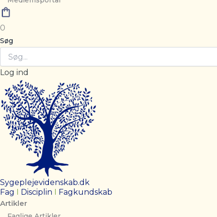
Medlemsportal
0
Søg
Log ind
Sygeplejevidenskab.dk
Fag
I
Disciplin
I
Fagkundskab
Artikler
Faglige Artikler