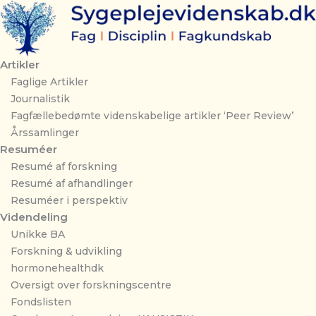
Gå
til
indholdet
Artikler
Faglige Artikler
Journalistik
Fagfællebedømte videnskabelige artikler ‘Peer Review’
Årssamlinger
Resuméer
Resumé af forskning
Resumé af afhandlinger
Resuméer i perspektiv
Videndeling
Unikke BA
Forskning & udvikling
hormonehealthdk
Oversigt over forskningscentre
Fondslisten