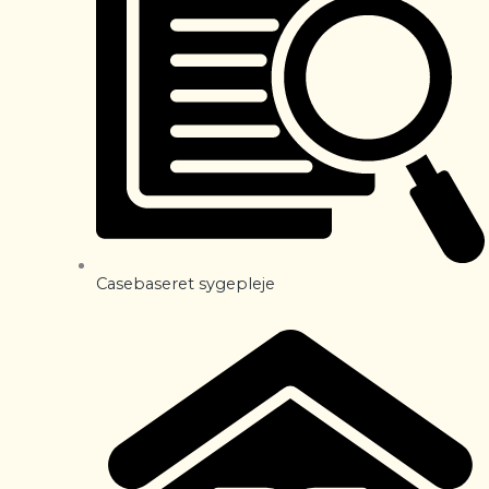
Casebaseret sygepleje