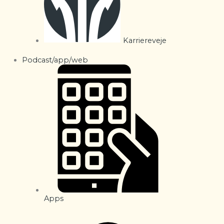
Karriereveje
Podcast/app/web
Apps