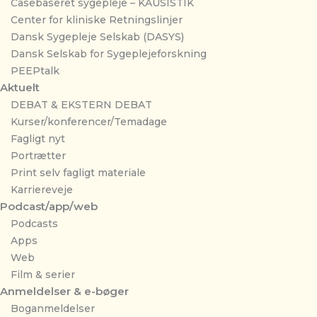
Casebaseret sygepleje – KAUSISTIK
Center for kliniske Retningslinjer
Dansk Sygepleje Selskab (DASYS)
Dansk Selskab for Sygeplejeforskning
PEEPtalk
Aktuelt
DEBAT & EKSTERN DEBAT
Kurser/konferencer/Temadage
Fagligt nyt
Portrætter
Print selv fagligt materiale
Karriereveje
Podcast/app/web
Podcasts
Apps
Web
Film & serier
Anmeldelser & e-bøger
Boganmeldelser