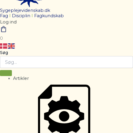
Sygeplejevidenskab.dk
Fag
I
Disciplin
I
Fagkundskab
Log ind
0
Søg
Artikler