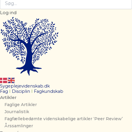
Log ind
Sygeplejevidenskab.dk
Fag
I
Disciplin
I
Fagkundskab
Artikler
Faglige Artikler
Journalistik
Fagfællebedømte videnskabelige artikler ‘Peer Review’
Årssamlinger