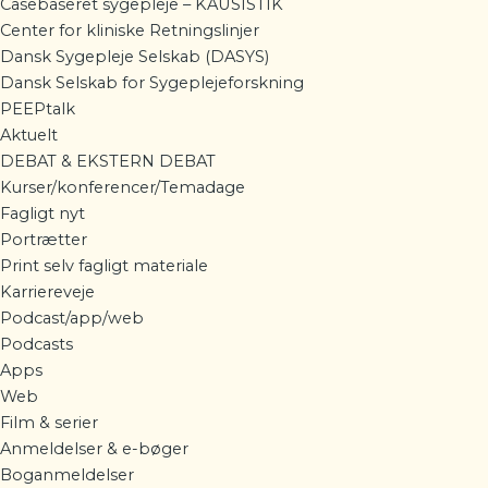
Casebaseret sygepleje – KAUSISTIK
Center for kliniske Retningslinjer
Dansk Sygepleje Selskab (DASYS)
Dansk Selskab for Sygeplejeforskning
PEEPtalk
Aktuelt
DEBAT & EKSTERN DEBAT
Kurser/konferencer/Temadage
Fagligt nyt
Portrætter
Print selv fagligt materiale
Karriereveje
Podcast/app/web
Podcasts
Apps
Web
Film & serier
Anmeldelser & e-bøger
Boganmeldelser