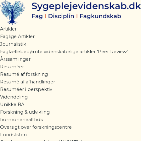
Gå
til
indholdet
Artikler
Faglige Artikler
Journalistik
Fagfællebedømte videnskabelige artikler ‘Peer Review’
Årssamlinger
Resuméer
Resumé af forskning
Resumé af afhandlinger
Resuméer i perspektiv
Videndeling
Unikke BA
Forskning & udvikling
hormonehealthdk
Oversigt over forskningscentre
Fondslisten