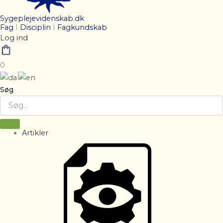
Sygeplejevidenskab.dk
Fag
I
Disciplin
I
Fagkundskab
Log ind
0
Søg
Artikler