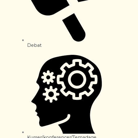
Debat
Kurser/konferencer/Temadage