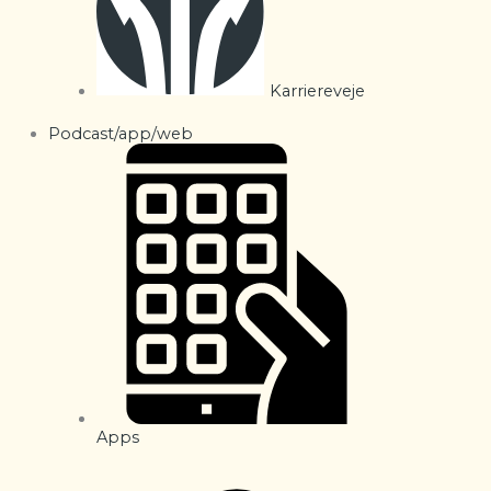
Karriereveje
Podcast/app/web
Apps