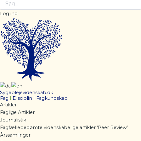
Log ind
Sygeplejevidenskab.dk
Fag
I
Disciplin
I
Fagkundskab
Artikler
Faglige Artikler
Journalistik
Fagfællebedømte videnskabelige artikler ‘Peer Review’
Årssamlinger