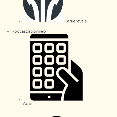
Karriereveje
Podcast/app/web
Apps