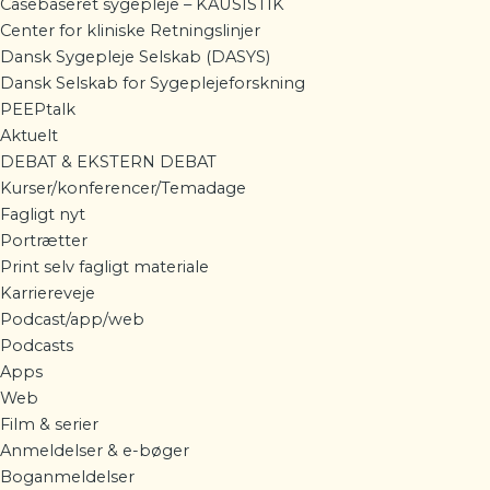
Casebaseret sygepleje – KAUSISTIK
Center for kliniske Retningslinjer
Dansk Sygepleje Selskab (DASYS)
Dansk Selskab for Sygeplejeforskning
PEEPtalk
Aktuelt
DEBAT & EKSTERN DEBAT
Kurser/konferencer/Temadage
Fagligt nyt
Portrætter
Print selv fagligt materiale
Karriereveje
Podcast/app/web
Podcasts
Apps
Web
Film & serier
Anmeldelser & e-bøger
Boganmeldelser