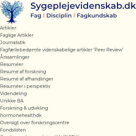
Gå
til
indholdet
Artikler
Faglige Artikler
Journalistik
Fagfællebedømte videnskabelige artikler ‘Peer Review’
Årssamlinger
Resuméer
Resumé af forskning
Resumé af afhandlinger
Resuméer i perspektiv
Videndeling
Unikke BA
Forskning & udvikling
hormonehealthdk
Oversigt over forskningscentre
Fondslisten