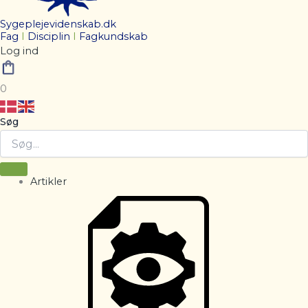
Sygeplejevidenskab.dk
Fag
I
Disciplin
I
Fagkundskab
Log ind
0
Søg
Artikler