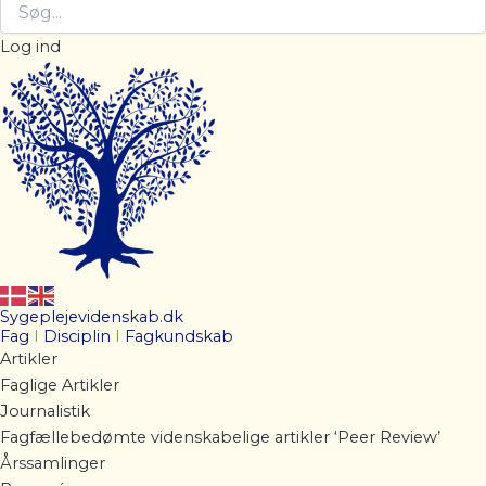
Log ind
Sygeplejevidenskab.dk
Fag
I
Disciplin
I
Fagkundskab
Artikler
Faglige Artikler
Journalistik
Fagfællebedømte videnskabelige artikler ‘Peer Review’
Årssamlinger