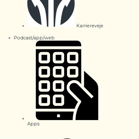
Karriereveje
Podcast/app/web
Apps