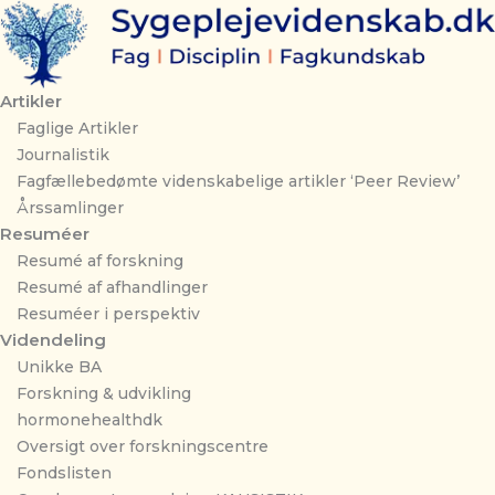
Gå
til
indholdet
Artikler
Faglige Artikler
Journalistik
Fagfællebedømte videnskabelige artikler ‘Peer Review’
Årssamlinger
Resuméer
Resumé af forskning
Resumé af afhandlinger
Resuméer i perspektiv
Videndeling
Unikke BA
Forskning & udvikling
hormonehealthdk
Oversigt over forskningscentre
Fondslisten