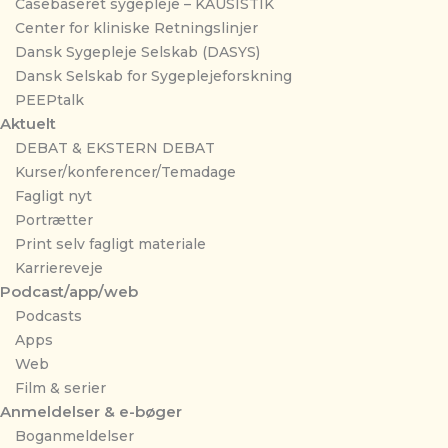
Casebaseret sygepleje – KAUSISTIK
Center for kliniske Retningslinjer
Dansk Sygepleje Selskab (DASYS)
Dansk Selskab for Sygeplejeforskning
PEEPtalk
Aktuelt
DEBAT & EKSTERN DEBAT
Kurser/konferencer/Temadage
Fagligt nyt
Portrætter
Print selv fagligt materiale
Karriereveje
Podcast/app/web
Podcasts
Apps
Web
Film & serier
Anmeldelser & e-bøger
Boganmeldelser