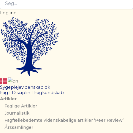
Log ind
Sygeplejevidenskab.dk
Fag
I
Disciplin
I
Fagkundskab
Artikler
Faglige Artikler
Journalistik
Fagfællebedømte videnskabelige artikler ‘Peer Review’
Årssamlinger