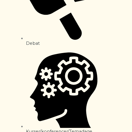
Debat
Kurser/konferencer/Temadage