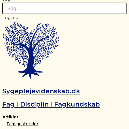
Log ind
Sygeplejevidenskab.dk
Fag
I
Disciplin
I
Fagkundskab
Artikler
Faglige Artikler