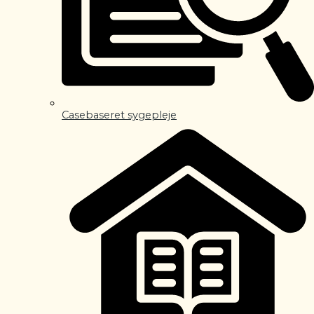
Casebaseret sygepleje