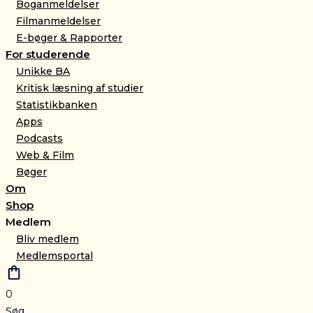
Boganmeldelser
Filmanmeldelser
E-bøger & Rapporter
For studerende
Unikke BA
Kritisk læsning af studier
Statistikbanken
Apps
Podcasts
Web & Film
Bøger
Om
Shop
Medlem
Bliv medlem
Medlemsportal
0
Søg