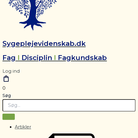
Sygeplejevidenskab.dk
Fag
I
Disciplin
I
Fagkundskab
Log ind
0
Søg
Artikler