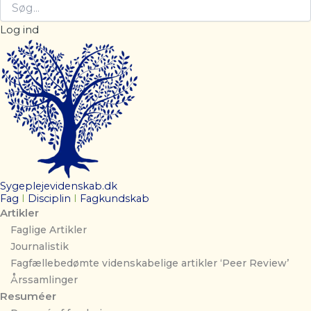
Log ind
Sygeplejevidenskab.dk
Fag
I
Disciplin
I
Fagkundskab
Artikler
Faglige Artikler
Journalistik
Fagfællebedømte videnskabelige artikler ‘Peer Review’
Årssamlinger
Resuméer