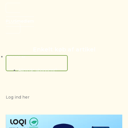
PLUSmedlem
Enkelt køb af artikel
200.00
kr.
Tilføj Til Kurv
Allerede abonnent?
Log ind her