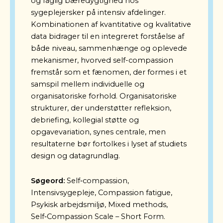
og faglig bæredygtighed hos
sygeplejersker på intensiv afdelinger.
Kombinationen af kvantitative og kvalitative
data bidrager til en integreret forståelse af
både niveau, sammenhænge og oplevede
mekanismer, hvorved self-compassion
fremstår som et fænomen, der formes i et
samspil mellem individuelle og
organisatoriske forhold. Organisatoriske
strukturer, der understøtter refleksion,
debriefing, kollegial støtte og
opgavevariation, synes centrale, men
resultaterne bør fortolkes i lyset af studiets
design og datagrundlag.
Søgeord:
Self‑compassion,
Intensivsygepleje, Compassion fatigue,
Psykisk arbejdsmiljø,
Mixed methods,
Self‑Compassion Scale – Short Form.