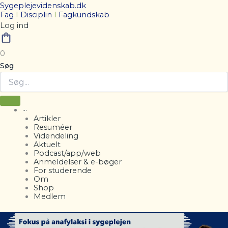
Sygeplejevidenskab.dk
Fag
I
Disciplin
I
Fagkundskab
Log ind
0
Søg
···
Artikler
Resuméer
Videndeling
Aktuelt
Podcast/app/web
Anmeldelser & e-bøger
For studerende
Om
Shop
Medlem