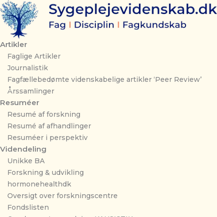
Gå
til
indholdet
Artikler
Faglige Artikler
Journalistik
Fagfællebedømte videnskabelige artikler ‘Peer Review’
Årssamlinger
Resuméer
Resumé af forskning
Resumé af afhandlinger
Resuméer i perspektiv
Videndeling
Unikke BA
Forskning & udvikling
hormonehealthdk
Oversigt over forskningscentre
Fondslisten