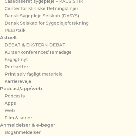
Casebaseret sygepleje – KAUSISTIK
Center for kliniske Retningslinjer
Dansk Sygepleje Selskab (DASYS)
Dansk Selskab for Sygeplejeforskning
PEEPtalk
Aktuelt
DEBAT & EKSTERN DEBAT
Kurser/konferencer/Temadage
Fagligt nyt
Portrætter
Print selv fagligt materiale
Karriereveje
Podcast/app/web
Podcasts
Apps
Web
Film & serier
Anmeldelser & e-bøger
Boganmeldelser