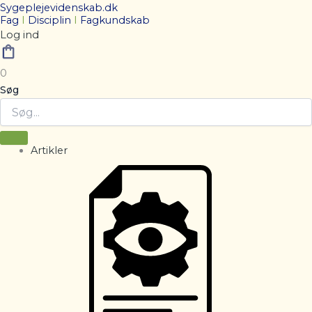
Sygeplejevidenskab.dk
Fag
I
Disciplin
I
Fagkundskab
Log ind
0
Søg
Artikler