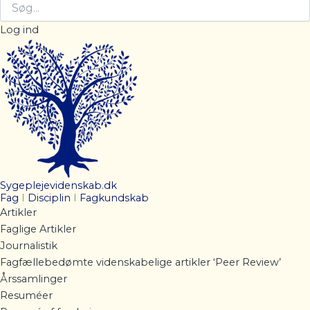
Log ind
Sygeplejevidenskab.dk
Fag
I
Disciplin
I
Fagkundskab
Artikler
Faglige Artikler
Journalistik
Fagfællebedømte videnskabelige artikler ‘Peer Review’
Årssamlinger
Resuméer