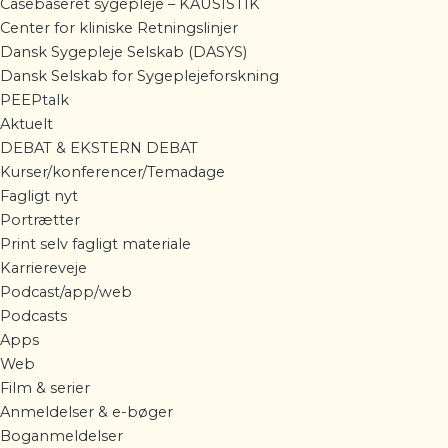
Casebaseret sygepleje – KAUSISTIK
Center for kliniske Retningslinjer
Dansk Sygepleje Selskab (DASYS)
Dansk Selskab for Sygeplejeforskning
PEEPtalk
Aktuelt
DEBAT & EKSTERN DEBAT
Kurser/konferencer/Temadage
Fagligt nyt
Portrætter
Print selv fagligt materiale
Karriereveje
Podcast/app/web
Podcasts
Apps
Web
Film & serier
Anmeldelser & e-bøger
Boganmeldelser