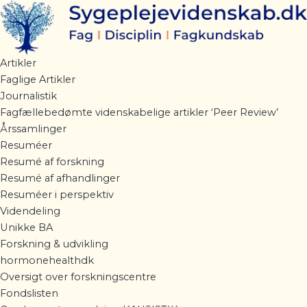
Gå
til
indholdet
Artikler
Faglige Artikler
Journalistik
Fagfællebedømte videnskabelige artikler ‘Peer Review’
Årssamlinger
Resuméer
Resumé af forskning
Resumé af afhandlinger
Resuméer i perspektiv
Videndeling
Unikke BA
Forskning & udvikling
hormonehealthdk
Oversigt over forskningscentre
Fondslisten