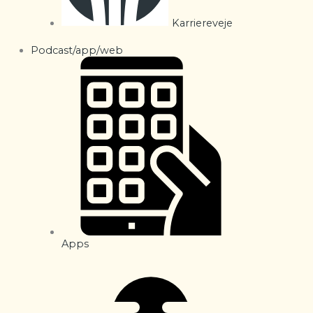
Karriereveje
Podcast/app/web
Apps