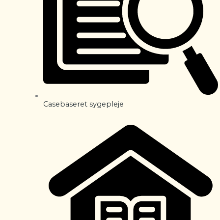
Casebaseret sygepleje