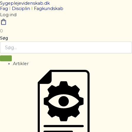
Sygeplejevidenskab.dk
Fag
I
Disciplin
I
Fagkundskab
Log ind
0
Søg
Artikler