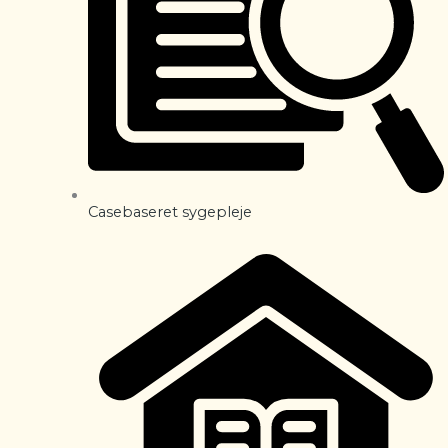
Casebaseret sygepleje