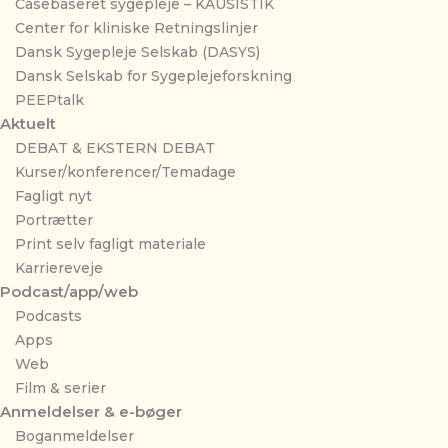
Casebaseret sygepleje – KAUSISTIK
Center for kliniske Retningslinjer
Dansk Sygepleje Selskab (DASYS)
Dansk Selskab for Sygeplejeforskning
PEEPtalk
Aktuelt
DEBAT & EKSTERN DEBAT
Kurser/konferencer/Temadage
Fagligt nyt
Portrætter
Print selv fagligt materiale
Karriereveje
Podcast/app/web
Podcasts
Apps
Web
Film & serier
Anmeldelser & e-bøger
Boganmeldelser