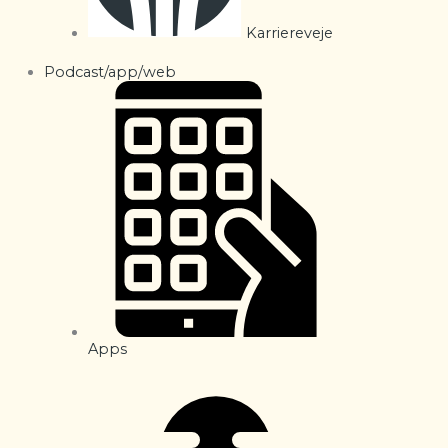
Karriereveje
Podcast/app/web
Apps