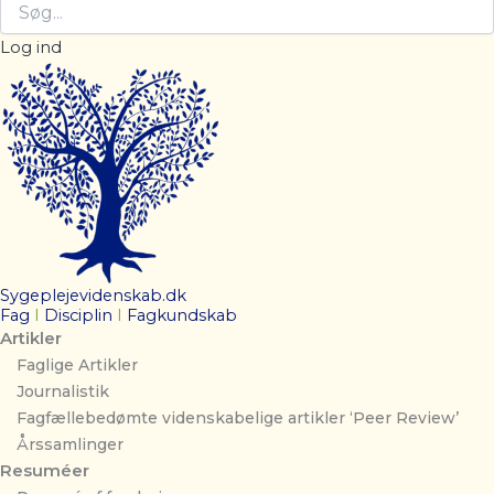
Log ind
Sygeplejevidenskab.dk
Fag
I
Disciplin
I
Fagkundskab
Artikler
Faglige Artikler
Journalistik
Fagfællebedømte videnskabelige artikler ‘Peer Review’
Årssamlinger
Resuméer