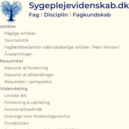
Gå
til
indholdet
Artikler
Faglige Artikler
Journalistik
Fagfællebedømte videnskabelige artikler ‘Peer Review’
Årssamlinger
Resuméer
Resumé af forskning
Resumé af afhandlinger
Resuméer i perspektiv
Videndeling
Unikke BA
Forskning & udvikling
hormonehealthdk
Oversigt over forskningscentre
Fondslisten