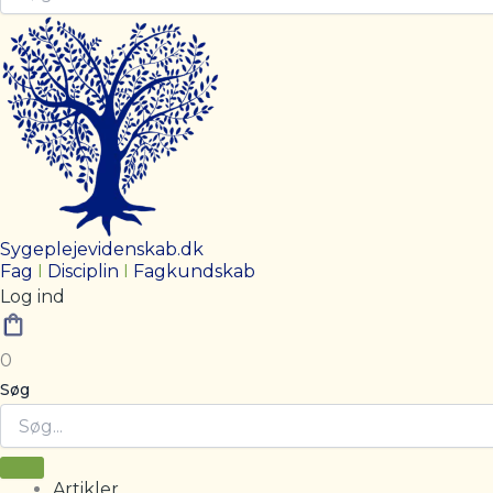
Sygeplejevidenskab.dk
Fag
I
Disciplin
I
Fagkundskab
Log ind
0
Søg
Artikler