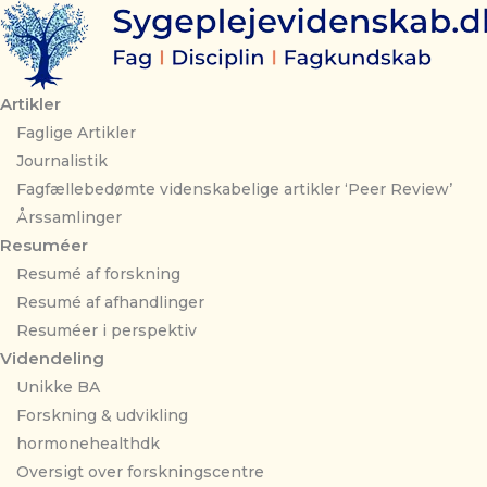
Gå
til
indholdet
Artikler
Faglige Artikler
Journalistik
Fagfællebedømte videnskabelige artikler ‘Peer Review’
Årssamlinger
Resuméer
Resumé af forskning
Resumé af afhandlinger
Resuméer i perspektiv
Videndeling
Unikke BA
Forskning & udvikling
hormonehealthdk
Oversigt over forskningscentre