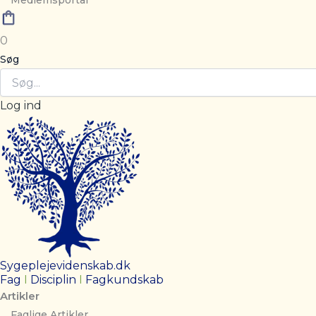
Medlemsportal
0
Søg
Log ind
Sygeplejevidenskab.dk
Fag
I
Disciplin
I
Fagkundskab
Artikler
Faglige Artikler