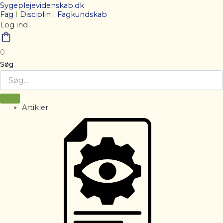
Sygeplejevidenskab.dk
Fag
I
Disciplin
I
Fagkundskab
Log ind
0
Søg
Artikler