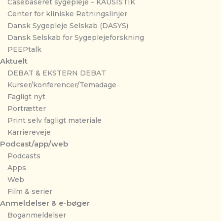
Casebaseret sygepleje – KAUSISTIK
Center for kliniske Retningslinjer
Dansk Sygepleje Selskab (DASYS)
Dansk Selskab for Sygeplejeforskning
PEEPtalk
Aktuelt
DEBAT & EKSTERN DEBAT
Kurser/konferencer/Temadage
Fagligt nyt
Portrætter
Print selv fagligt materiale
Karriereveje
Podcast/app/web
Podcasts
Apps
Web
Film & serier
Anmeldelser & e-bøger
Boganmeldelser