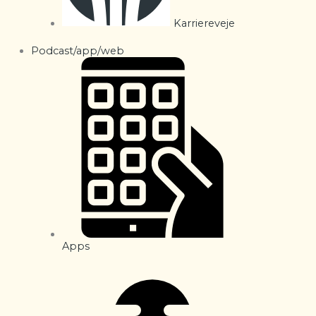
Karriereveje
Podcast/app/web
Apps