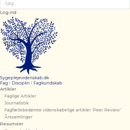
Log ind
Sygeplejevidenskab.dk
Fag
I
Disciplin
I
Fagkundskab
Artikler
Faglige Artikler
Journalistik
Fagfællebedømte videnskabelige artikler ‘Peer Review’
Årssamlinger
Resuméer