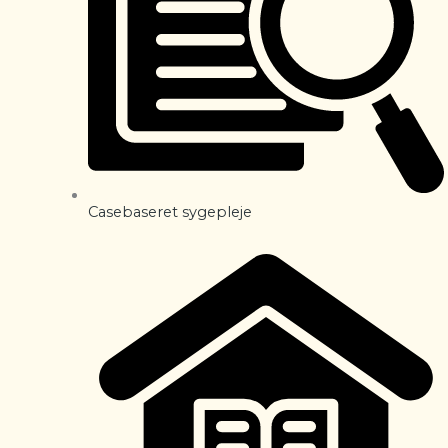
Casebaseret sygepleje