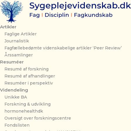
Gå
til
indholdet
Artikler
Faglige Artikler
Journalistik
Fagfællebedømte videnskabelige artikler ‘Peer Review’
Årssamlinger
Resuméer
Resumé af forskning
Resumé af afhandlinger
Resuméer i perspektiv
Videndeling
Unikke BA
Forskning & udvikling
hormonehealthdk
Oversigt over forskningscentre
Fondslisten