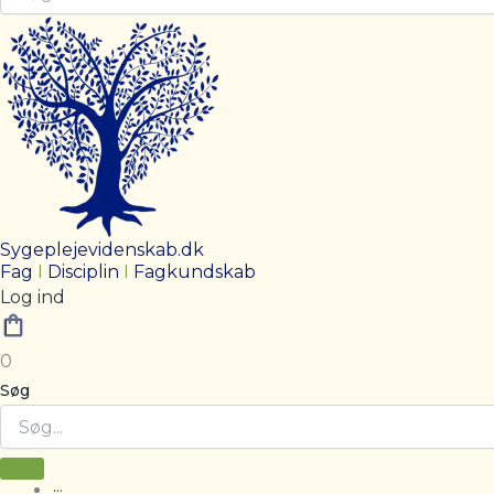
Sygeplejevidenskab.dk
Fag
I
Disciplin
I
Fagkundskab
Log ind
0
Søg
···