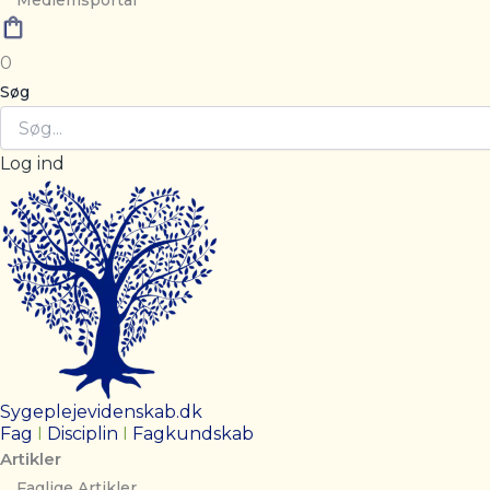
Medlemsportal
0
Søg
Log ind
Sygeplejevidenskab.dk
Fag
I
Disciplin
I
Fagkundskab
Artikler
Faglige Artikler