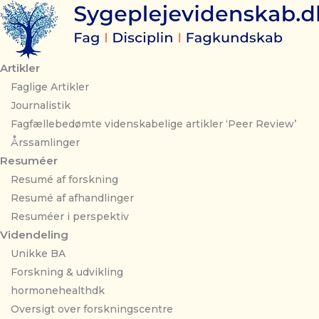
Gå
til
indholdet
Artikler
Faglige Artikler
Journalistik
Fagfællebedømte videnskabelige artikler ‘Peer Review’
Årssamlinger
Resuméer
Resumé af forskning
Resumé af afhandlinger
Resuméer i perspektiv
Videndeling
Unikke BA
Forskning & udvikling
hormonehealthdk
Oversigt over forskningscentre