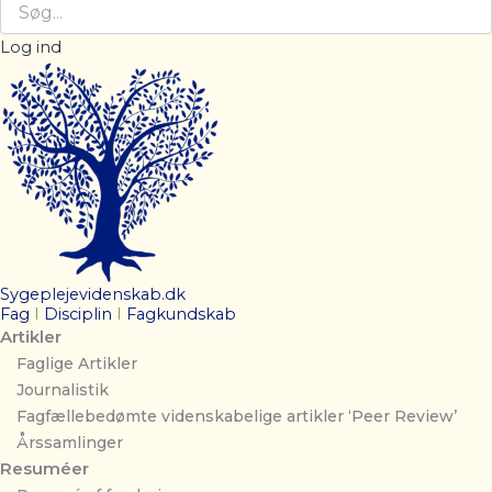
Log ind
Sygeplejevidenskab.dk
Fag
I
Disciplin
I
Fagkundskab
Artikler
Faglige Artikler
Journalistik
Fagfællebedømte videnskabelige artikler ‘Peer Review’
Årssamlinger
Resuméer