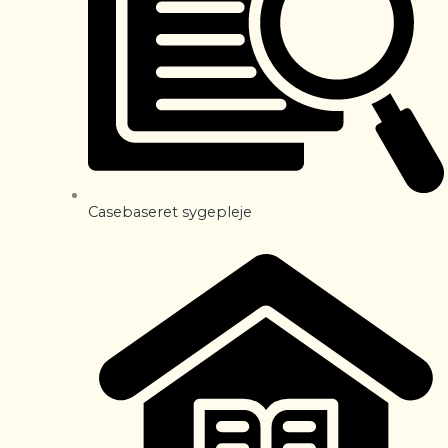
Casebaseret sygepleje