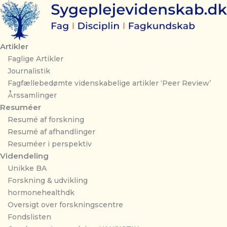
Gå
til
indholdet
Artikler
Faglige Artikler
Journalistik
Fagfællebedømte videnskabelige artikler ‘Peer Review’
Årssamlinger
Resuméer
Resumé af forskning
Resumé af afhandlinger
Resuméer i perspektiv
Videndeling
Unikke BA
Forskning & udvikling
hormonehealthdk
Oversigt over forskningscentre
Fondslisten