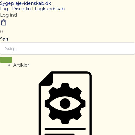
Sygeplejevidenskab.dk
Fag
I
Disciplin
I
Fagkundskab
Log ind
0
Søg
Artikler