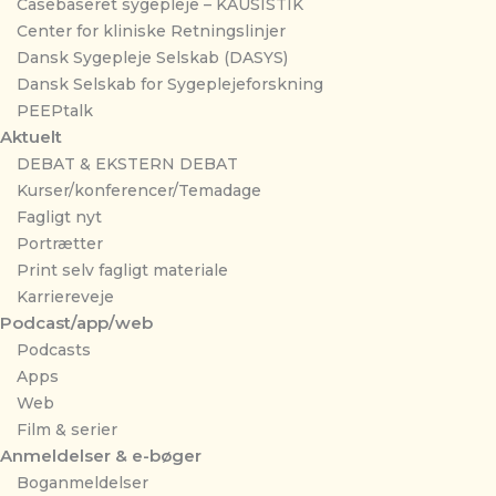
Casebaseret sygepleje – KAUSISTIK
Center for kliniske Retningslinjer
Dansk Sygepleje Selskab (DASYS)
Dansk Selskab for Sygeplejeforskning
PEEPtalk
Aktuelt
DEBAT & EKSTERN DEBAT
Kurser/konferencer/Temadage
Fagligt nyt
Portrætter
Print selv fagligt materiale
Karriereveje
Podcast/app/web
Podcasts
Apps
Web
Film & serier
Anmeldelser & e-bøger
Boganmeldelser