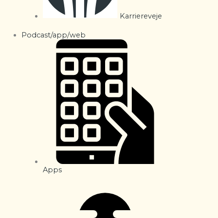
Karriereveje
Podcast/app/web
Apps