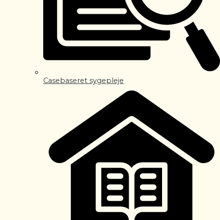
Casebaseret sygepleje