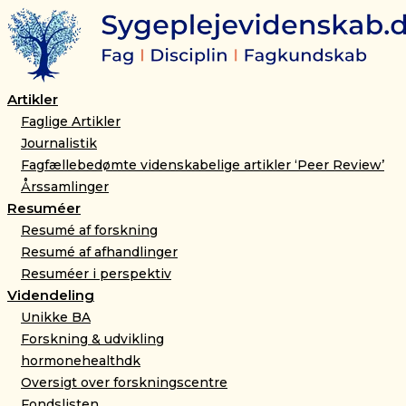
Gå
til
indholdet
Artikler
Faglige Artikler
Journalistik
Fagfællebedømte videnskabelige artikler ‘Peer Review’
Årssamlinger
Resuméer
Resumé af forskning
Resumé af afhandlinger
Resuméer i perspektiv
Videndeling
Unikke BA
Forskning & udvikling
hormonehealthdk
Oversigt over forskningscentre
Fondslisten