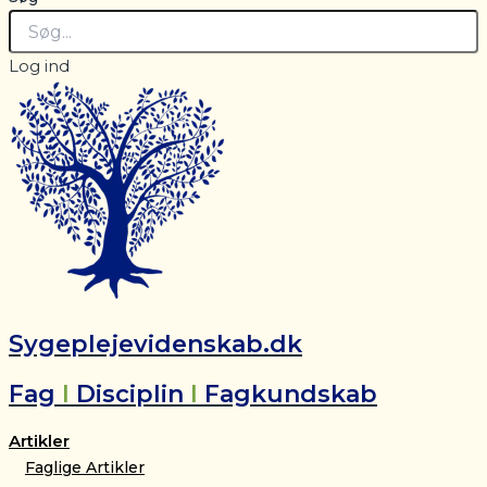
Log ind
Sygeplejevidenskab.dk
Fag
I
Disciplin
I
Fagkundskab
Artikler
Faglige Artikler