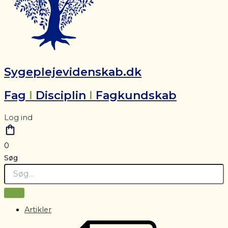
Sygeplejevidenskab.dk
Fag
I
Disciplin
I
Fagkundskab
Log ind
0
Søg
Artikler