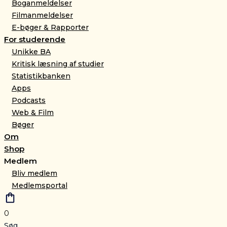
Boganmeldelser
Filmanmeldelser
E-bøger & Rapporter
For studerende
Unikke BA
Kritisk læsning af studier
Statistikbanken
Apps
Podcasts
Web & Film
Bøger
Om
Shop
Medlem
Bliv medlem
Medlemsportal
0
Søg